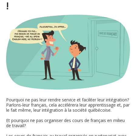
!
Organismes de la langue française
Organismes de la langue française
Publications
Francophonie internationale
Expressions et jeux de lettres
Vidéos
Revue de presse
Langue du travail
Pourquoi ne pas leur rendre service et faciliter leur intégration?
Parlons-leur français, cela accélérera leur apprentissage et, par
le fait même, leur intégration à la société québécoise.
Francisation de l'Administration
Et pourquoi ne pas organiser des cours de français en milieu
de travail?
Recueil de bonnes pratiques
Les cours de français au travail organisés en partenariat avec