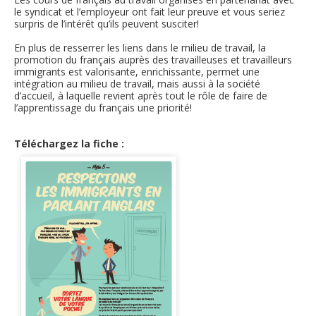
le syndicat et l’employeur ont fait leur preuve et vous seriez
Secteurs d'activité
surpris de l’intérêt qu’ils peuvent susciter!
En plus de resserrer les liens dans le milieu de travail, la
Hébergement et restauration
promotion du français auprès des travailleuses et travailleurs
immigrants est valorisante, enrichissante, permet une
Plastiques et composites
intégration au milieu de travail, mais aussi à la société
d’accueil, à laquelle revient après tout le rôle de faire de
Télécommunications
l’apprentissage du français une priorité!
Aéronautique
Téléchargez la fiche :
Métallurgie
Automobile
Terminologie
Ressources terminologiques
Capsules linguistiques