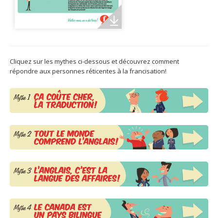
Jeux et outils terminolinguistiques
Intégration linguistique
Cours de français
Cliquez sur les mythes ci-dessous et découvrez comment
Témoignages
répondre aux personnes réticentes à la francisation!
Espace militant
Matériel à télécharger
Nos campagnes