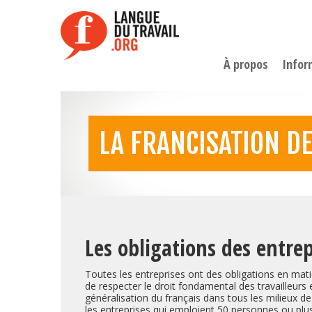
Aller
au
contenu
principal
À propos
Infor
LA FRANCISATION D
Les obligations des entre
Toutes les entreprises ont des obligations en matiè
de respecter le droit fondamental des travailleurs et
généralisation du français dans tous les milieux de 
les entreprises qui emploient 50 personnes ou plu