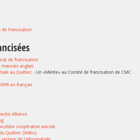
ées
ueur
sus de francisation
ancisées
ficat de francisation
n mauvais anglais
atiale au Québec
- Un «Mérite» au Comité de francisation de CMC
100% en français
ecko Alliance
ng
celdor coopérative avicole
e du Québec (Vidéo)
 secteur de l'aérospatiale