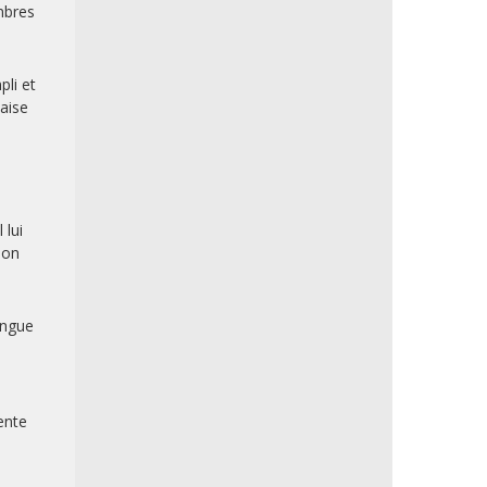
embres
pli et
çaise
 lui
ion
langue
ente