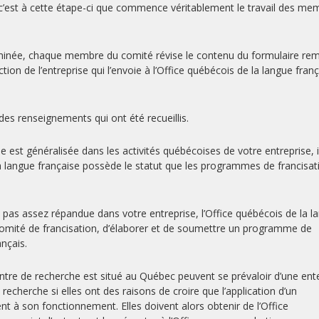
 et c’est à cette étape-ci que commence véritablement le travail des m
erminée, chaque membre du comité révise le contenu du formulaire rem
ction de l’entreprise qui l’envoie à l’Office québécois de la langue fran
 des renseignements qui ont été recueillis.
ise est généralisée dans les activités québécoises de votre entreprise, il
 la langue française possède le statut que les programmes de francisat
’est pas assez répandue dans votre entreprise, l’Office québécois de la 
 comité de francisation, d’élaborer et de soumettre un programme de
ançais.
entre de recherche est situé au Québec peuvent se prévaloir d’une ent
 recherche si elles ont des raisons de croire que l’application d’un
t à son fonctionnement. Elles doivent alors obtenir de l’Office