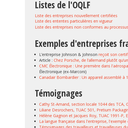
Listes de l'OQLF
Liste des entreprises nouvellement certifi
Liste des ententes particulières en vig
Liste des entreprises non conformes au proces
Exemples d'entreprises fr
L’entreprise Johnson & Johnson
reçoit son certi
Article :
Chez Porsche, de l’allemand plutôt qu’u
CMC Électronique : Une première dans l'aérosp
Électronique (ex-Marconi)
Canadair Bombardier : Un appareil assemblé à 
Témoignages
Cathy St-Amand, section locale 1044 des TCA, G
Liliane Desrochers, TUAC 501, Pretium Packagi
Hélène Gagnon et Jacques Roy, TUAC 1991-P, Ex
La langue française dans l'entreprise, l'exempl
Témoignages des travailleurs et travailleuses du