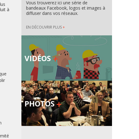
Vous trouverez ici une série de
lus
bandeaux Facebook, logos et images à
uit à
diffuser dans vos réseaux.
EN DÉCOUVRIR PLUS
+
VIDÉOS
ique
lir
PHOTOS
n
omité