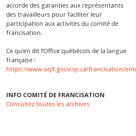
Jeux et outils terminolinguistiques
accorde des garanties aux représentants
des travailleurs pour faciliter leur
Intégration linguistique
participation aux activités du comité de
francisation.
Cours de français
Témoignages
Ce qu’en dit l’Office québécois de la langue
française :
Espace militant
https://www.oqlf.gouv.qc.ca/francisation/ent
Matériel à télécharger
Nos campagnes
INFO COMITÉ DE FRANCISATION
Consultez toutes les archives