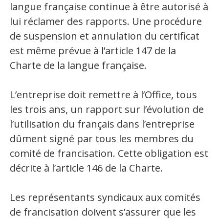
langue française continue à être autorisé à
Organismes de la langue française
lui réclamer des rapports. Une procédure
de suspension et annulation du certificat
Organismes de la langue française
est même prévue à l’article 147 de la
Publications
Charte de la langue française.
Francophonie internationale
L’entreprise doit remettre à l’Office, tous
Expressions et jeux de lettres
les trois ans, un rapport sur l’évolution de
Vidéos
l’utilisation du français dans l’entreprise
Revue de presse
dûment signé par tous les membres du
comité de francisation. Cette obligation est
Langue du travail
décrite à l’article 146 de la Charte.
Francisation de l'Administration
Les représentants syndicaux aux comités
Recueil de bonnes pratiques
de francisation doivent s’assurer que les