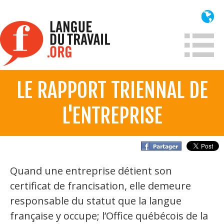
Aller
au
contenu
principal
LE RAPPORT TRIENNAL DE
À propos
L'ENTREPRISE
Qui sommes-nous?
Mission
Historique France
Quand une entreprise détient son
Historique
certificat de francisation, elle demeure
Information
responsable du statut que la langue
française y occupe; l’Office québécois de la
Lois et jurisprudence