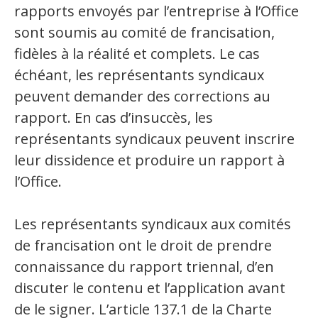
rapports envoyés par l’entreprise à l’Office
Secteurs d'activité
sont soumis au comité de francisation,
Hébergement et restauration
fidèles à la réalité et complets. Le cas
échéant, les représentants syndicaux
Plastiques et composites
peuvent demander des corrections au
Télécommunications
rapport. En cas d’insuccès, les
Aéronautique
représentants syndicaux peuvent inscrire
leur dissidence et produire un rapport à
Métallurgie
l’Office.
Automobile
Les représentants syndicaux aux comités
Terminologie
de francisation ont le droit de prendre
connaissance du rapport triennal, d’en
Ressources terminologiques
discuter le contenu et l’application avant
Capsules linguistiques
de le signer. L’article 137.1 de la Charte