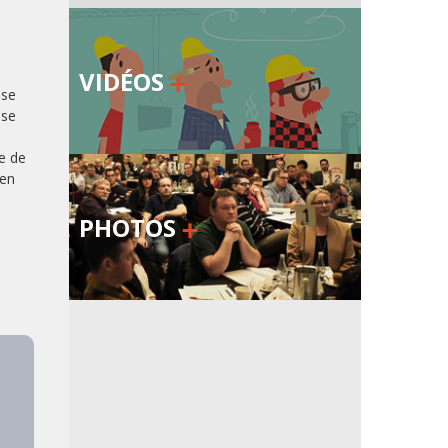
VIDÉOS
ise
 se
te de
 en
PHOTOS