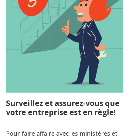
Lois et jurisprudence
Organismes de la langue française
Organismes de la langue française
Publications
Francophonie internationale
Expressions et jeux de lettres
Vidéos
Revue de presse
Surveillez et assurez-vous que
votre entreprise est en règle!
Langue du travail
Pour faire affaire avec les ministères et
Francisation de l'Administration