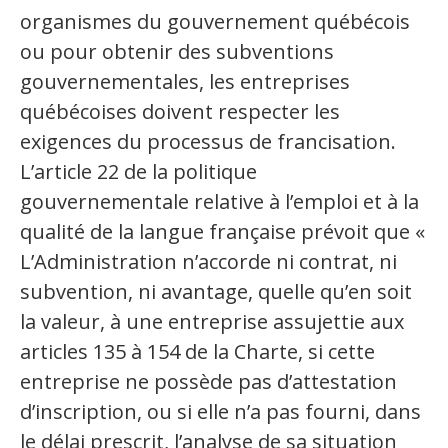
organismes du gouvernement québécois
Recueil de bonnes pratiques
ou pour obtenir des subventions
gouvernementales, les entreprises
Secteurs d'activité
québécoises doivent respecter les
exigences du processus de francisation.
Hébergement et restauration
L’article 22 de la politique
Plastiques et composites
gouvernementale relative à l’emploi et à la
qualité de la langue française prévoit que «
Télécommunications
L’Administration n’accorde ni contrat, ni
Aéronautique
subvention, ni avantage, quelle qu’en soit
la valeur, à une entreprise assujettie aux
Métallurgie
articles 135 à 154 de la Charte, si cette
Automobile
entreprise ne possède pas d’attestation
d’inscription, ou si elle n’a pas fourni, dans
Terminologie
le délai prescrit, l’analyse de sa situation