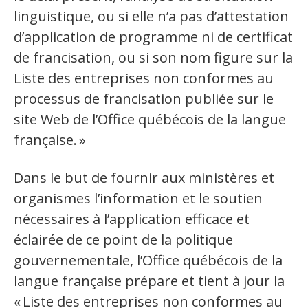
linguistique, ou si elle n’a pas d’attestation
Ressources terminologiques
d’application de programme ni de certificat
Capsules linguistiques
de francisation, ou si son nom figure sur la
Liste des entreprises non conformes au
Jeux et outils terminolinguistiques
processus de francisation publiée sur le
site Web de l’Office québécois de la langue
Intégration linguistique
française. »
Cours de français
Dans le but de fournir aux ministères et
Témoignages
organismes l’information et le soutien
nécessaires à l’application efficace et
Espace militant
éclairée de ce point de la politique
gouvernementale, l’Office québécois de la
Matériel à télécharger
langue française prépare et tient à jour la
Nos campagnes
« Liste des entreprises non conformes au