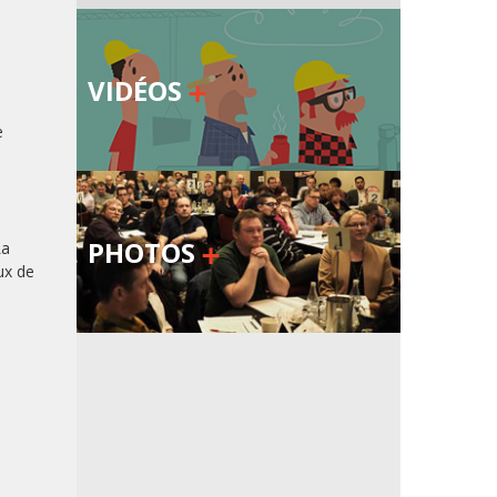
VIDÉOS
e
PHOTOS
La
ux de