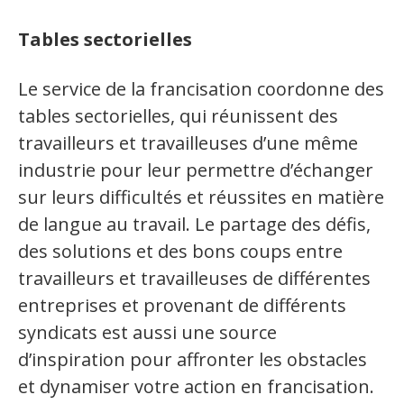
Tables sectorielles
Automobile
Le service de la francisation coordonne des
Terminologie
tables sectorielles, qui réunissent des
travailleurs et travailleuses d’une même
Ressources terminologiques
industrie pour leur permettre d’échanger
sur leurs difficultés et réussites en matière
Capsules linguistiques
de langue au travail. Le partage des défis,
Jeux et outils terminolinguistiques
des solutions et des bons coups entre
travailleurs et travailleuses de différentes
entreprises et provenant de différents
Intégration linguistique
syndicats est aussi une source
Cours de français
d’inspiration pour affronter les obstacles
et dynamiser votre action en francisation.
Témoignages