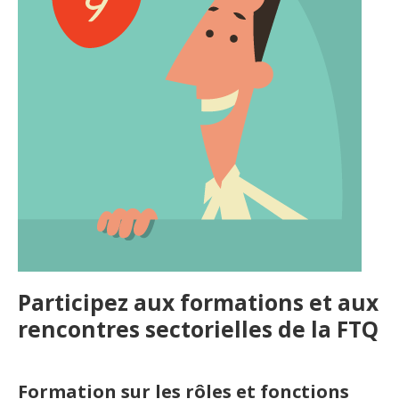
Lois et jurisprudence
Organismes de la langue française
Organismes de la langue française
Publications
Francophonie internationale
Expressions et jeux de lettres
Participez aux formations et aux
Vidéos
rencontres sectorielles de la FTQ
Revue de presse
Formation sur les rôles et fonctions