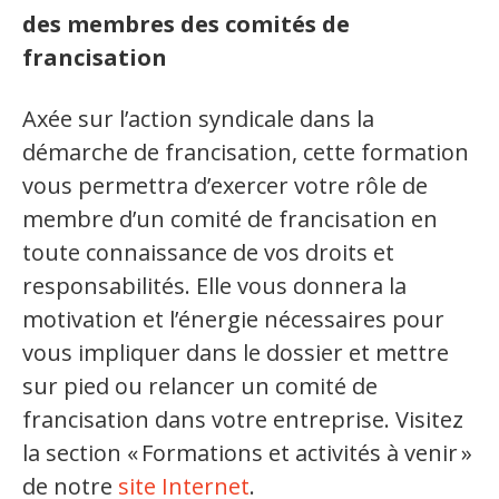
des membres des comités de
Langue du travail
francisation
Francisation de l'Administration
Axée sur l’action syndicale dans la
Recueil de bonnes pratiques
démarche de francisation, cette formation
vous permettra d’exercer votre rôle de
membre d’un comité de francisation en
Secteurs d'activité
toute connaissance de vos droits et
Hébergement et restauration
responsabilités. Elle vous donnera la
motivation et l’énergie nécessaires pour
Plastiques et composites
vous impliquer dans le dossier et mettre
sur pied ou relancer un comité de
Télécommunications
francisation dans votre entreprise. Visitez
Aéronautique
la section « Formations et activités à venir »
de notre
site Internet
.
Métallurgie