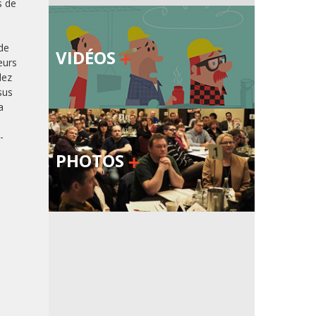
s de
 de
VIDÉOS
eurs
dez
sus
a
-
PHOTOS