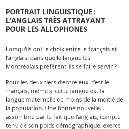
Secteurs d'activité
PORTRAIT LINGUISTIQUE :
L’ANGLAIS TRÈS ATTRAYANT
Hébergement et restauration
POUR LES ALLOPHONES
Plastiques et composites
Télécommunications
Lorsqu’ils ont le choix entre le français et
Aéronautique
l’anglais, dans quelle langue les
Montréalais préfèrent-ils se faire servir ?
Métallurgie
Automobile
Pour les deux tiers d’entre eux, c’est le
français, même si cette langue est la
Terminologie
langue maternelle de moins de la moitié de
la population. Une bonne nouvelle…
Ressources terminologiques
assombrie par le fait que l’anglais, compte
Capsules linguistiques
tenu de son poids démographique, exerce