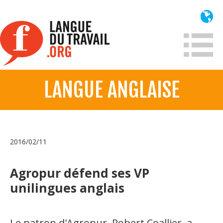
Aller
au
contenu
principal
LANGUE ANGLAISE
À propos
Qui sommes-nous?
Mission
2016/02/11
Historique France
Historique
Agropur défend ses VP
unilingues anglais
Information
Lois et jurisprudence
Le patron d'Agropur, Robert Coallier, a