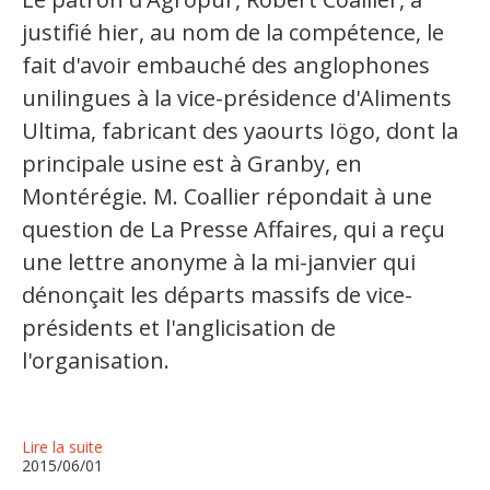
justifié hier, au nom de la compétence, le
Organismes de la langue française
fait d'avoir embauché des anglophones
Organismes de la langue française
unilingues à la vice-présidence d'Aliments
Publications
Ultima, fabricant des yaourts Iögo, dont la
principale usine est à Granby, en
Francophonie internationale
Montérégie. M. Coallier répondait à une
Expressions et jeux de lettres
question de La Presse Affaires, qui a reçu
Vidéos
une lettre anonyme à la mi-janvier qui
dénonçait les départs massifs de vice-
Revue de presse
présidents et l'anglicisation de
l'organisation.
Langue du travail
Francisation de l'Administration
Lire la suite
Recueil de bonnes pratiques
2015/06/01