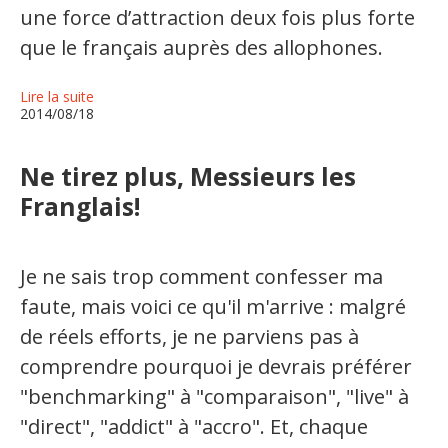
Jeux et outils terminolinguistiques
une force d’attraction deux fois plus forte
que le français auprès des allophones.
Intégration linguistique
Lire la suite
Cours de français
2014/08/18
Témoignages
Ne tirez plus, Messieurs les
Espace militant
Franglais!
Matériel à télécharger
Je ne sais trop comment confesser ma
Nos campagnes
faute, mais voici ce qu'il m'arrive : malgré
de réels efforts, je ne parviens pas à
comprendre pourquoi je devrais préférer
"benchmarking" à "comparaison", "live" à
"direct", "addict" à "accro". Et, chaque