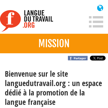
Aller
au
contenu
principal
MISSION
À propos
Qui sommes-nous?
Mission
Bienvenue sur le site
Historique France
languedutravail.org : un espace
Historique
dédié à la promotion de la
Information
langue française
Lois et jurisprudence