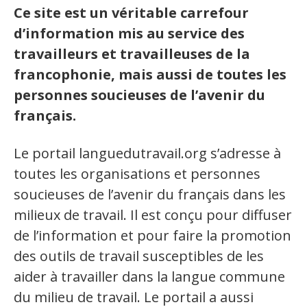
Ce site est un véritable carrefour
Organismes de la langue française
d’information mis au service des
Organismes de la langue française
travailleurs et travailleuses de la
francophonie, mais aussi de toutes les
Publications
personnes soucieuses de l’avenir du
Francophonie internationale
français.
Expressions et jeux de lettres
Le portail languedutravail.org s’adresse à
Vidéos
toutes les organisations et personnes
Revue de presse
soucieuses de l’avenir du français dans les
milieux de travail. Il est conçu pour diffuser
Langue du travail
de l’information et pour faire la promotion
des outils de travail susceptibles de les
Francisation de l'Administration
aider à travailler dans la langue commune
Recueil de bonnes pratiques
du milieu de travail. Le portail a aussi