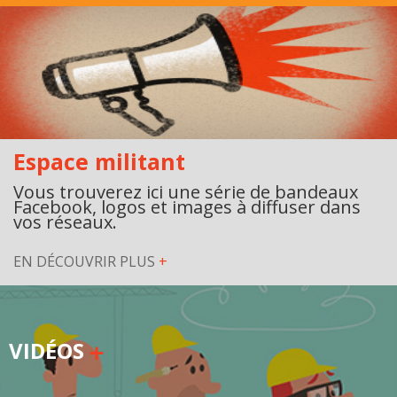
Jeux et outils terminolinguistiques
Intégration linguistique
Cours de français
Témoignages
Espace militant
Espace militant
Vous trouverez ici une série de bandeaux
Facebook, logos et images à diffuser dans
vos réseaux.
Matériel à télécharger
Nos campagnes
EN DÉCOUVRIR PLUS
+
VIDÉOS