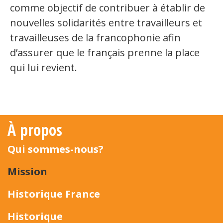
comme objectif de contribuer à établir de
Secteurs d'activité
nouvelles solidarités entre travailleurs et
Hébergement et restauration
travailleuses de la francophonie afin
d’assurer que le français prenne la place
Plastiques et composites
qui lui revient.
Télécommunications
Aéronautique
Métallurgie
À propos
Automobile
Qui sommes-nous?
Terminologie
Mission
Ressources terminologiques
Historique France
Capsules linguistiques
Historique