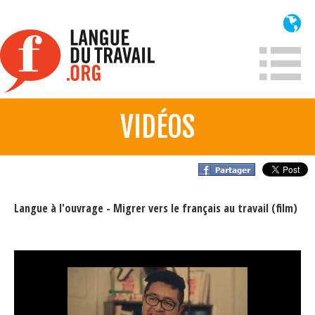
Aller
au
contenu
principal
VIDÉOS
À propos
Qui sommes-nous?
Mission
Langue à l'ouvrage - Migrer vers le français au travail (film)
Historique France
Historique
Information
Lois et jurisprudence