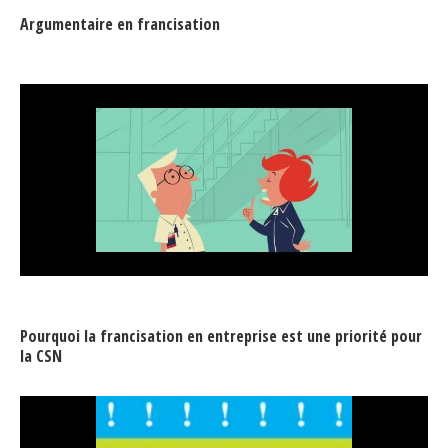
Secteurs d'activité
Argumentaire en francisation
Hébergement et restauration
Plastiques et composites
Télécommunications
Aéronautique
Métallurgie
Automobile
Terminologie
Pourquoi la francisation en entreprise est une priorité pour
la CSN
Ressources terminologiques
Capsules linguistiques