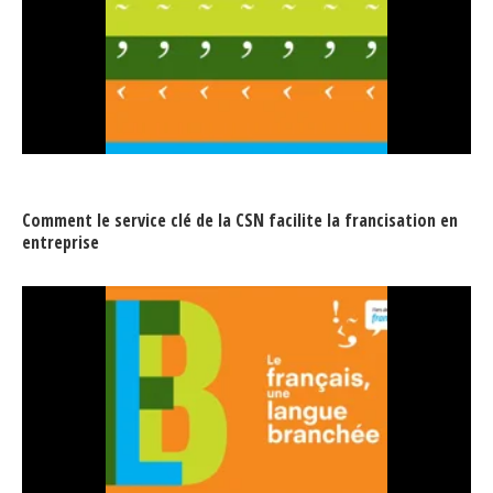
Jeux et outils terminolinguistiques
Intégration linguistique
Cours de français
Témoignages
Espace militant
Comment le service clé de la CSN facilite la francisation en
entreprise
Matériel à télécharger
Nos campagnes