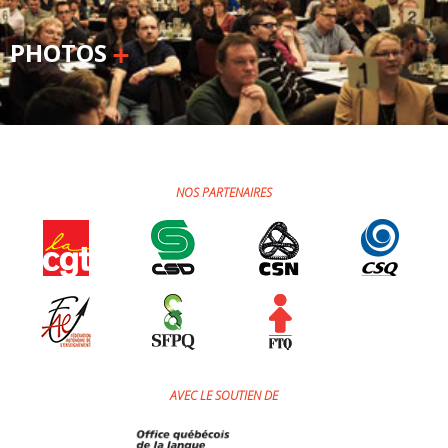
Jeux et outils terminolinguistiques
PHOTOS
Intégration linguistique
Cours de français
Témoignages
NOS PARTENAIRES
Espace militant
Matériel à télécharger
Nos campagnes
AVEC LE SOUTIEN DE