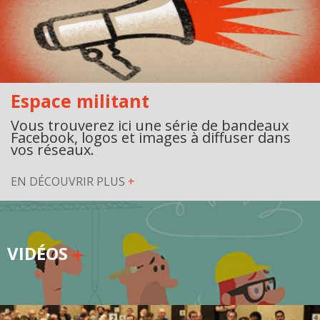
Secteurs d'activité
Hébergement et restauration
Plastiques et composites
Espace militant
Télécommunications
Vous trouverez ici une série de bandeaux
Facebook, logos et images à diffuser dans
Aéronautique
vos réseaux.
Métallurgie
EN DÉCOUVRIR PLUS
+
Automobile
Terminologie
VIDÉOS
Ressources terminologiques
Capsules linguistiques