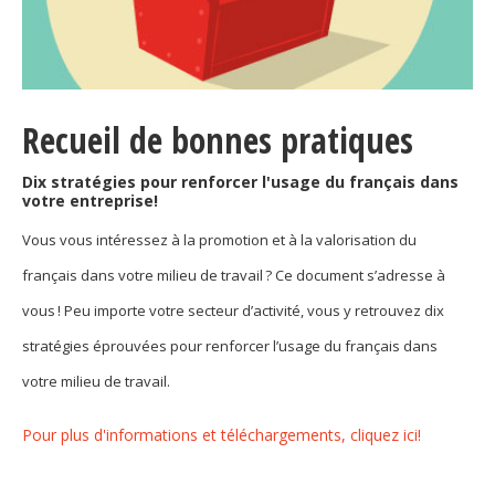
Organismes de la langue française
Organismes de la langue française
Publications
Recueil de bonnes pratiques
Francophonie internationale
Dix stratégies pour renforcer l'usage du français dans
votre entreprise!
Expressions et jeux de lettres
Vous vous intéressez à la promotion et à la valorisation du
Vidéos
français dans votre milieu de travail ? Ce document s’adresse à
Revue de presse
vous ! Peu importe votre secteur d’activité, vous y retrouvez dix
stratégies éprouvées pour renforcer l’usage du français dans
Langue du travail
votre milieu de travail.
Francisation de l'Administration
Pour plus d'informations et téléchargements, cliquez ici!
Recueil de bonnes pratiques