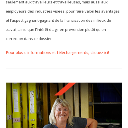
Jeux et outils terminolinguistiques
seulement aux travailleurs et travailleuses, mais aussi aux
employeurs des industries visées, pour faire valoir les avantages
Intégration linguistique
et l'aspect gagnant-gagnant de la francisation des milieux de
travail, ainsi que l'intérêt d'agir en prévention plutôt qu'en
Cours de français
correction dans ce dossier.
Témoignages
Pour plus d'informations et téléchargements, cliquez ici!
Espace militant
Matériel à télécharger
Nos campagnes