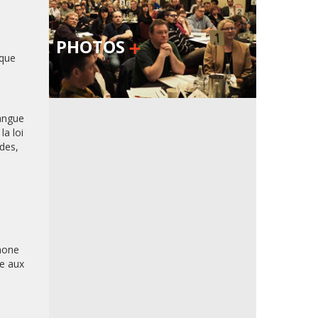
PHOTOS
 que
langue
la loi
udes,
phone
se aux