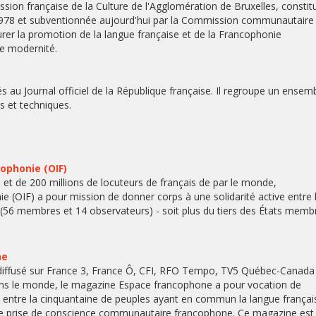
ssion française de la Culture de l'Agglomération de Bruxelles, constit
en 1978 et subventionnée aujourd'hui par la Commission communautaire
rer la promotion de la langue française et de la Francophonie
 de modernité.
au Journal officiel de la République française. Il regroupe un ensem
s et techniques.
cophonie (OIF)
 et de 200 millions de locuteurs de français de par le monde,
ie (OIF) a pour mission de donner corps à une solidarité active entre 
(56 membres et 14 observateurs) - soit plus du tiers des États memb
ne
diffusé sur France 3, France Ô, CFI, RFO Tempo, TV5 Québec-Canada
ans le monde, le magazine Espace francophone a pour vocation de
e entre la cinquantaine de peuples ayant en commun la langue françai
ne prise de conscience communautaire francophone. Ce magazine est