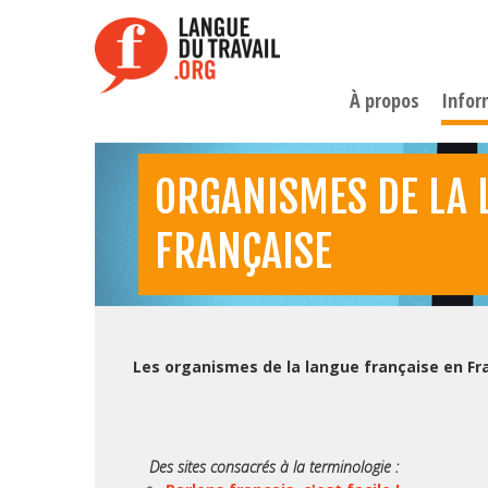
Aller
au
contenu
principal
À propos
Infor
ORGANISMES DE LA 
FRANÇAISE
Les organismes de la langue française en Fr
Des sites consacrés à la terminologie :