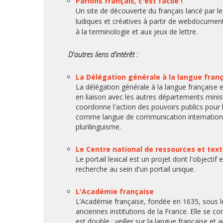
Parlons français, c'est facile !
Un site de découverte du français lancé par le
ludiques et créatives à partir de webdocume
à la terminologie et aux jeux de lettre.
D'autres liens d’intérêt :
La Délégation générale à la langue fran
La délégation générale à la langue française 
en liaison avec les autres départements minist
coordonne l'action des pouvoirs publics pour la
comme langue de communication internationale.
plurilinguisme.
Le Centre national de ressources et text
Le portail lexical est un projet dont l'objectif
recherche au sein d'un portail unique.
L'Académie française
L’Académie française, fondée en 1635, sous le 
anciennes institutions de la France. Elle se 
est double : veiller sur la langue française e