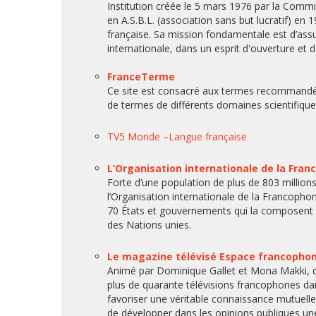
Institution créée le 5 mars 1976 par la Commi
en A.S.B.L. (association sans but lucratif) 
française. Sa mission fondamentale est d’assu
internationale, dans un esprit d'ouverture et
FranceTerme
Ce site est consacré aux termes recommandés 
de termes de différents domaines scientifique
TV5 Monde –Langue française
L’Organisation internationale de la Fran
Forte d’une population de plus de 803 millions
l’Organisation internationale de la Francophon
70 États et gouvernements qui la composent 
des Nations unies.
Le magazine télévisé Espace francopho
Animé par Dominique Gallet et Mona Makki, 
plus de quarante télévisions francophones d
favoriser une véritable connaissance mutuell
de développer dans les opinions publiques u