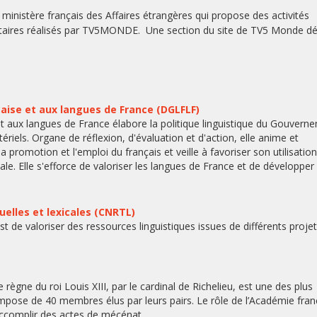
 ministère français des Affaires étrangères qui propose des activités
ntaires réalisés par TV5MONDE.
Une section du site de TV5 Monde d
çaise et aux langues de France (DGLFLF)
et aux langues de France élabore la politique linguistique du Gouvern
ériels. Organe de réflexion, d'évaluation et d'action, elle anime et
 promotion et l'emploi du français et veille à favoriser son utilisation
 Elle s'efforce de valoriser les langues de France et de développer 
uelles et lexicales (CNRTL)
 est de valoriser des ressources linguistiques issues de différents proje
règne du roi Louis XIII, par le cardinal de Richelieu, est une des plus
compose de 40 membres élus par leurs pairs. Le rôle de l’Académie fran
t accomplir des actes de mécénat.