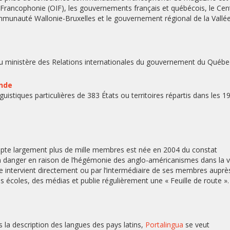
la Francophonie (OIF), les gouvernements français et québécois, le Cen
munauté Wallonie-Bruxelles et le gouvernement régional de la Vallé
er du ministère des Relations internationales du gouvernement du Québ
nde
nguistiques particulières de 383 États ou territoires répartis dans les 1
pte largement plus de mille membres est née en 2004 du constat
n danger en raison de l’hégémonie des anglo-américanismes dans la v
le intervient directement ou par l’intermédiaire de ses membres auprè
s écoles, des médias et publie régulièrement une « Feuille de route »
s la description des langues des pays latins,
Portalingua
se veut