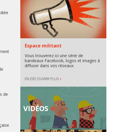
édiée
Espace militant
ement
Vous trouverez ici une série de
bandeaux Facebook, logos et images à
diffuser dans vos réseaux.
le
EN DÉCOUVRIR PLUS
+
ts de
VIDÉOS
çaise