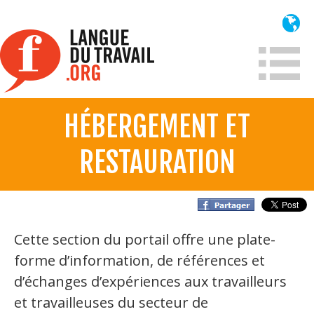
Aller
au
contenu
principal
HÉBERGEMENT ET
À propos
RESTAURATION
Qui sommes-nous?
Mission
Historique France
Cette section du portail offre une plate-
Historique
forme d’information, de références et
Information
d’échanges d’expériences aux travailleurs
et travailleuses du secteur de
Lois et jurisprudence