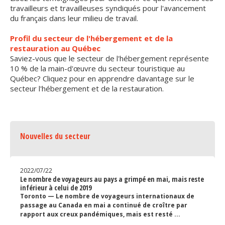
travailleurs et travailleuses syndiqués pour l'avancement
Secteurs d'activité
du français dans leur milieu de travail.
Hébergement et restauration
Profil du secteur de l'hébergement et de la
restauration au Québec
Plastiques et composites
Saviez-vous que le secteur de l'hébergement représente
10 % de la main-d'œuvre du secteur touristique au
Télécommunications
Québec? Cliquez pour en apprendre davantage sur le
secteur l'hébergement et de la restauration.
Aéronautique
Métallurgie
Automobile
Nouvelles du secteur
Terminologie
2022/07/22
Le nombre de voyageurs au pays a grimpé en mai, mais reste
Ressources terminologiques
inférieur à celui de 2019
Toronto — Le nombre de voyageurs internationaux de
passage au Canada en mai a continué de croître par
Capsules linguistiques
rapport aux creux pandémiques, mais est resté ...