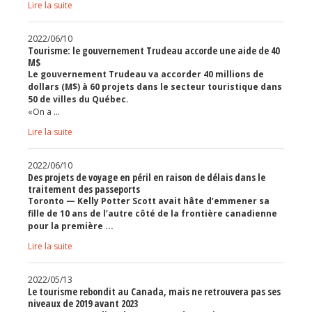
Jeux et outils terminolinguistiques
Lire la suite
Intégration linguistique
2022/06/10
Tourisme: le gouvernement Trudeau accorde une aide de 40
M$
Cours de français
Le gouvernement Trudeau va accorder 40 millions de
dollars (M$) à 60 projets dans le secteur touristique dans
50 de villes du Québec.
Témoignages
«On a ...
Lire la suite
Espace militant
2022/06/10
Matériel à télécharger
Des projets de voyage en péril en raison de délais dans le
traitement des passeports
Nos campagnes
Toronto — Kelly Potter Scott avait hâte d’emmener sa
fille de 10 ans de l’autre côté de la frontière canadienne
pour la première ...
Lire la suite
2022/05/13
Le tourisme rebondit au Canada, mais ne retrouvera pas ses
niveaux de 2019 avant 2023