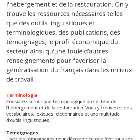
l'hébergement et de la restauration. On y
Organismes de la langue française
trouve les ressources nécessaires telles
que des outils linguistiques et
Organismes de la langue française
terminologiques, des publications, des
Publications
témoignages, le profil économique du
Francophonie internationale
secteur ainsi qu’une foule d’autres
renseignements pour favoriser la
Expressions et jeux de lettres
généralisation du français dans les milieux
Vidéos
de travail.
Revue de presse
Terminologie
Consultez la rubrique terminologique du secteur de
Langue du travail
l'hébergement et de la restauration. Vous y trouverez des
vocabulaires, lexiques, dictionnaires et une multitude
Francisation de l'Administration
d’outils linguistiques.
Recueil de bonnes pratiques
Témoignages
Lisez les témoignages pour découvrir ce que font tous ces