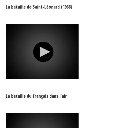
Secteurs d'activité
La bataille de Saint-Léonard (1968)
Hébergement et restauration
Plastiques et composites
Télécommunications
Aéronautique
Métallurgie
Automobile
Terminologie
La bataille du français dans l'air
Ressources terminologiques
Capsules linguistiques