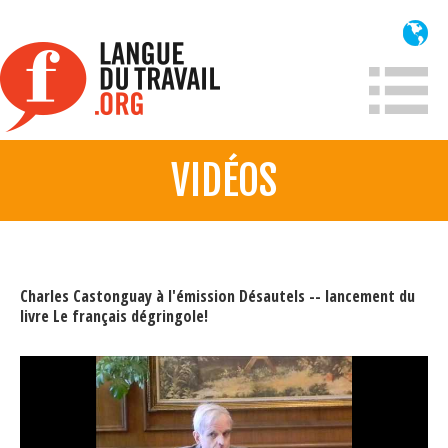
Aller
au
contenu
principal
VIDÉOS
À propos
Qui sommes-nous?
Mission
Charles Castonguay à l'émission Désautels -- lancement du
Historique France
livre Le français dégringole!
Historique
Information
Lois et jurisprudence