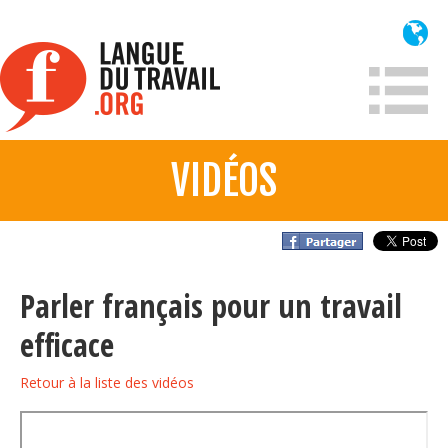
Aller
au
contenu
principal
VIDÉOS
À propos
Qui sommes-nous?
Mission
Parler français pour un travail
Historique France
efficace
Historique
Retour à la liste des vidéos
Information
Lois et jurisprudence