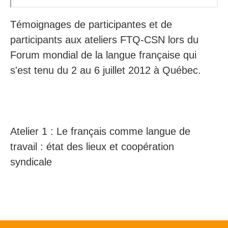
Secteurs d'activité
Témoignages de participantes et de
Hébergement et restauration
participants aux ateliers FTQ-CSN lors du
Forum mondial de la langue française qui
Plastiques et composites
s'est tenu du 2 au 6 juillet 2012 à Québec.
Télécommunications
Aéronautique
Métallurgie
Atelier 1 : Le français comme langue de
Automobile
travail : état des lieux et coopération
syndicale
Terminologie
Ressources terminologiques
Capsules linguistiques