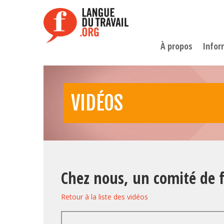
Aller
au
contenu
principal
À propos
Infor
VIDÉOS
Chez nous, un comité de f
Retour à la liste des vidéos