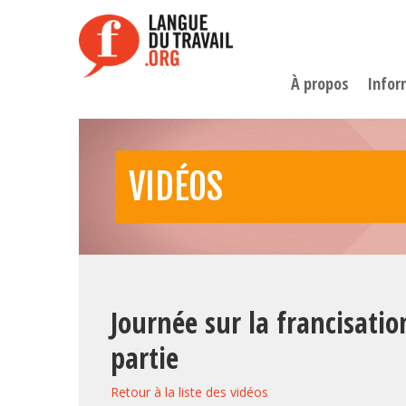
Aller
au
contenu
principal
À propos
Infor
VIDÉOS
Journée sur la francisatio
partie
Retour à la liste des vidéos