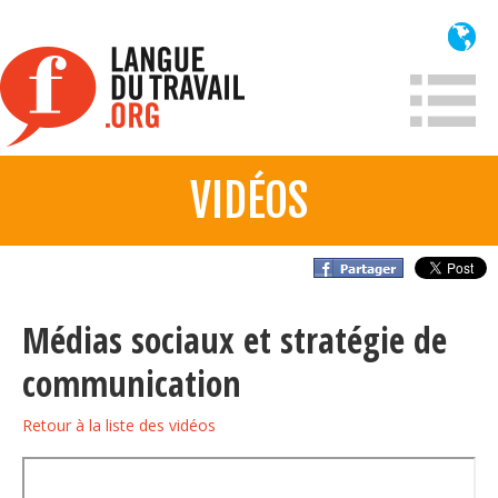
Aller
au
contenu
principal
VIDÉOS
À propos
Qui sommes-nous?
Mission
Médias sociaux et stratégie de
Historique France
communication
Historique
Retour à la liste des vidéos
Information
Lois et jurisprudence