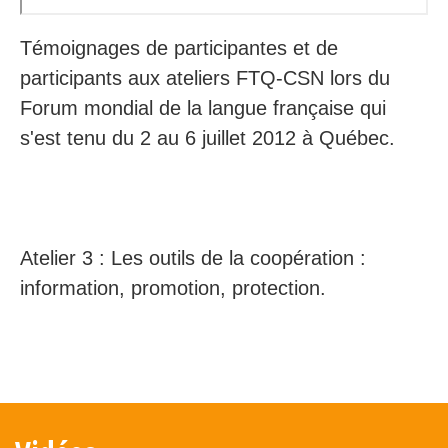
Secteurs d'activité
Témoignages de participantes et de
Hébergement et restauration
participants aux ateliers FTQ-CSN lors du
Forum mondial de la langue française qui
Plastiques et composites
s'est tenu du 2 au 6 juillet 2012 à Québec.
Télécommunications
Aéronautique
Métallurgie
Atelier 3 : Les outils de la coopération :
Automobile
information, promotion, protection.
Terminologie
Ressources terminologiques
Capsules linguistiques