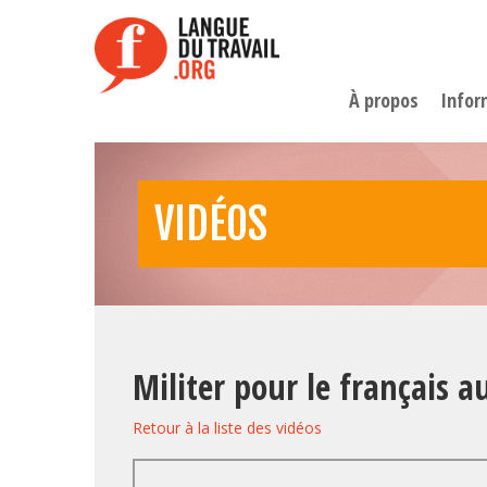
Aller
au
contenu
principal
À propos
Infor
VIDÉOS
Militer pour le français au
Retour à la liste des vidéos