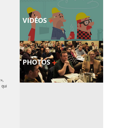
VIDÉOS
PHOTOS
e»,
 qui