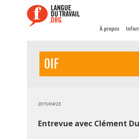
Aller
au
contenu
principal
À propos
Infor
OIF
2015/04/23
Entrevue avec Clément D