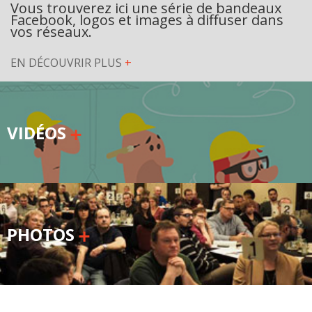
Vous trouverez ici une série de bandeaux
Secteurs d'activité
Facebook, logos et images à diffuser dans
vos réseaux.
Hébergement et restauration
EN DÉCOUVRIR PLUS
+
Plastiques et composites
Télécommunications
VIDÉOS
Aéronautique
Métallurgie
Automobile
Terminologie
PHOTOS
Ressources terminologiques
Capsules linguistiques