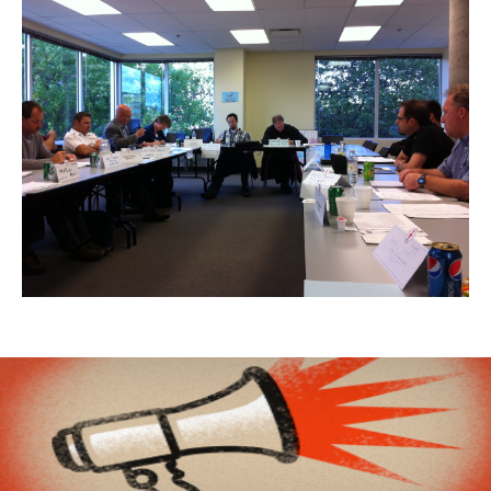
Organismes de la langue française
Organismes de la langue française
Publications
Francophonie internationale
Expressions et jeux de lettres
Vidéos
Revue de presse
Langue du travail
Francisation de l'Administration
Recueil de bonnes pratiques