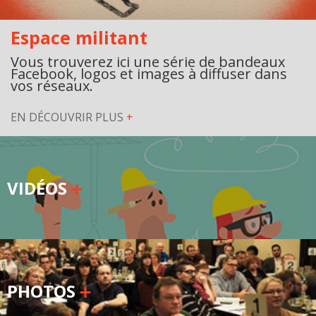
Secteurs d'activité
Espace militant
Hébergement et restauration
Vous trouverez ici une série de bandeaux
Facebook, logos et images à diffuser dans
Plastiques et composites
vos réseaux.
Télécommunications
EN DÉCOUVRIR PLUS
+
Aéronautique
Métallurgie
VIDÉOS
Automobile
Terminologie
Ressources terminologiques
PHOTOS
Capsules linguistiques