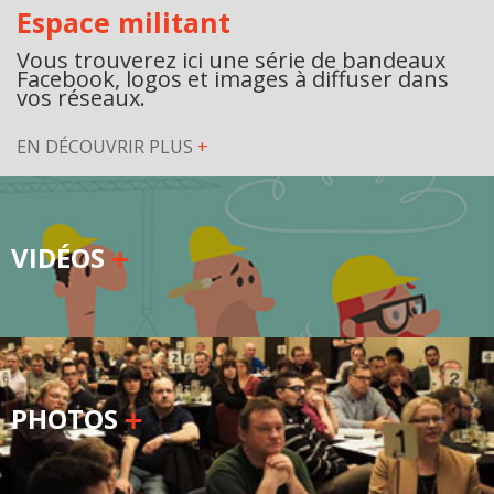
Espace militant
Secteurs d'activité
Vous trouverez ici une série de bandeaux
Facebook, logos et images à diffuser dans
Hébergement et restauration
vos réseaux.
Plastiques et composites
EN DÉCOUVRIR PLUS
+
Télécommunications
Aéronautique
VIDÉOS
Métallurgie
Automobile
Terminologie
Ressources terminologiques
PHOTOS
Capsules linguistiques