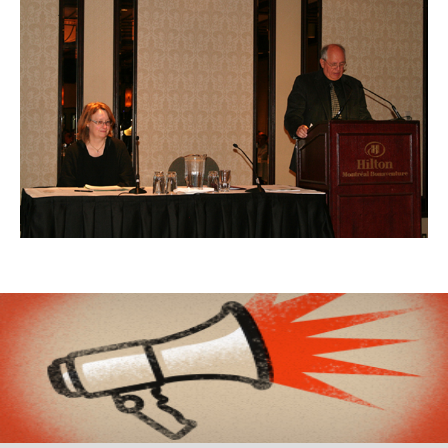
Organismes de la langue française
Organismes de la langue française
Publications
Francophonie internationale
Expressions et jeux de lettres
Vidéos
Revue de presse
Langue du travail
Francisation de l'Administration
Recueil de bonnes pratiques