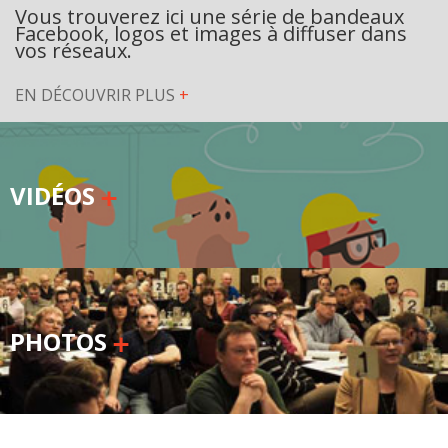
Vous trouverez ici une série de bandeaux
Secteurs d'activité
Facebook, logos et images à diffuser dans
vos réseaux.
Hébergement et restauration
EN DÉCOUVRIR PLUS
+
Plastiques et composites
Télécommunications
VIDÉOS
Aéronautique
Métallurgie
Automobile
Terminologie
PHOTOS
Ressources terminologiques
Capsules linguistiques