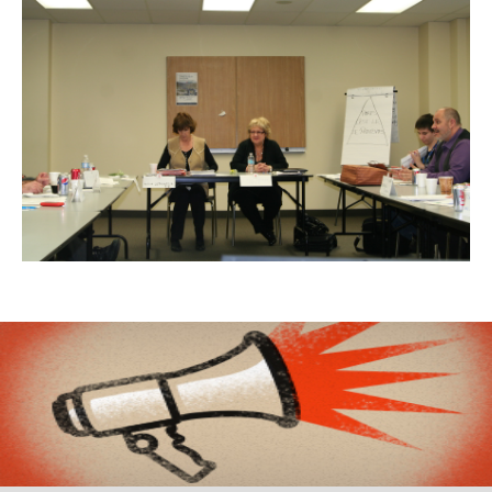
Organismes de la langue française
Organismes de la langue française
Publications
Francophonie internationale
Expressions et jeux de lettres
Vidéos
Revue de presse
Langue du travail
Francisation de l'Administration
Recueil de bonnes pratiques