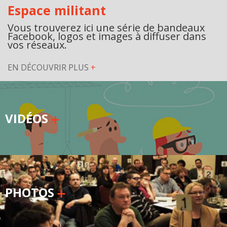
Espace militant
Secteurs d'activité
Vous trouverez ici une série de bandeaux
Facebook, logos et images à diffuser dans
Hébergement et restauration
vos réseaux.
Plastiques et composites
EN DÉCOUVRIR PLUS
+
Télécommunications
Aéronautique
VIDÉOS
Métallurgie
Automobile
Terminologie
Ressources terminologiques
PHOTOS
Capsules linguistiques