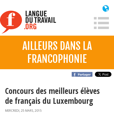
Aller
au
contenu
principal
AILLEURS DANS LA
À propos
FRANCOPHONIE
Qui sommes-nous?
Mission
Historique France
Historique
Concours des meilleurs élèves
de français du Luxembourg
Information
MERCREDI, 25 MARS, 2015
Lois et jurisprudence