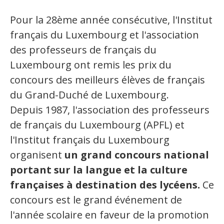
Organismes de la langue française
Pour la 28ème année consécutive, l'Institut
français du Luxembourg et l'association
Organismes de la langue française
des professeurs de français du
Publications
Luxembourg ont remis les prix du
Francophonie internationale
concours des meilleurs élèves de français
du Grand-Duché de Luxembourg.
Expressions et jeux de lettres
Depuis 1987, l'association des professeurs
Vidéos
de français du Luxembourg (APFL) et
Revue de presse
l'Institut français du Luxembourg
organisent
un grand concours national
Langue du travail
portant sur la langue et la culture
françaises à destination des lycéens.
Ce
Francisation de l'Administration
concours est le grand événement de
Recueil de bonnes pratiques
l'année scolaire en faveur de la promotion