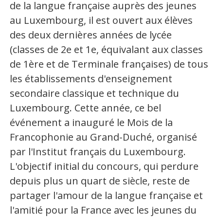
de la langue française auprès des jeunes
Secteurs d'activité
au Luxembourg, il est ouvert aux élèves
des deux dernières années de lycée
Hébergement et restauration
(classes de 2e et 1e, équivalant aux classes
Plastiques et composites
de 1ère et de Terminale françaises) de tous
Télécommunications
les établissements d'enseignement
secondaire classique et technique du
Aéronautique
Luxembourg. Cette année, ce bel
Métallurgie
événement a inauguré le Mois de la
Automobile
Francophonie au Grand-Duché, organisé
par l'Institut français du Luxembourg.
Terminologie
L'objectif initial du concours, qui perdure
depuis plus un quart de siècle, reste de
Ressources terminologiques
partager l'amour de la langue française et
Capsules linguistiques
l'amitié pour la France avec les jeunes du