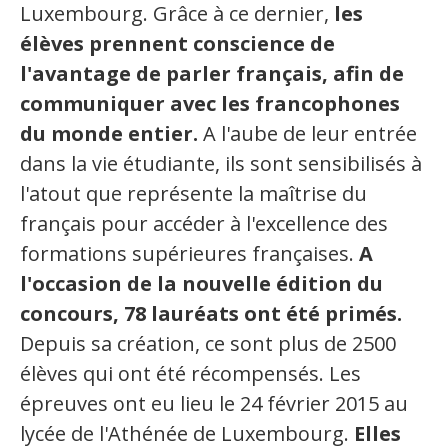
Jeux et outils terminolinguistiques
Luxembourg. Grâce à ce dernier,
les
élèves prennent conscience de
Intégration linguistique
l'avantage de parler français, afin de
communiquer avec les francophones
Cours de français
du monde entier.
A l'aube de leur entrée
Témoignages
dans la vie étudiante, ils sont sensibilisés à
l'atout que représente la maîtrise du
Espace militant
français pour accéder à l'excellence des
Matériel à télécharger
formations supérieures françaises.
A
l'occasion de la nouvelle édition du
Nos campagnes
concours, 78 lauréats ont été primés.
Depuis sa création, ce sont plus de 2500
élèves qui ont été récompensés. Les
épreuves ont eu lieu le 24 février 2015 au
lycée de l'Athénée de Luxembourg.
Elles