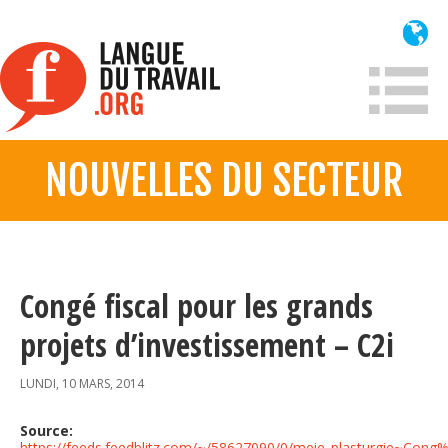
Aller
au
contenu
principal
NOUVELLES DU SECTEUR
À propos
Qui sommes-nous?
Mission
Congé fiscal pour les grands
Historique France
projets d’investissement – C2i
Historique
LUNDI, 10 MARS, 2014
Information
Source:
Lois et jurisprudence
https://feeds.feedblitz.com/~/58627090/0/meie_plasturgie~Cong