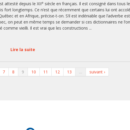
e
st attesté depuis le XII
siècle en français. Il est consigné dans tous l
uis fort longtemps. Ce n’est que récemment que certains lui ont accol
au Québec et en Afrique, précise-t-on. S’il est indéniable que l’adverbe est
bec, on peut en même temps se demander si ces dictionnaires ne l’on
comme vieilli. Il est vrai que les constructions
...
Lire la suite
7
8
9
10
11
12
13
…
suivant ›