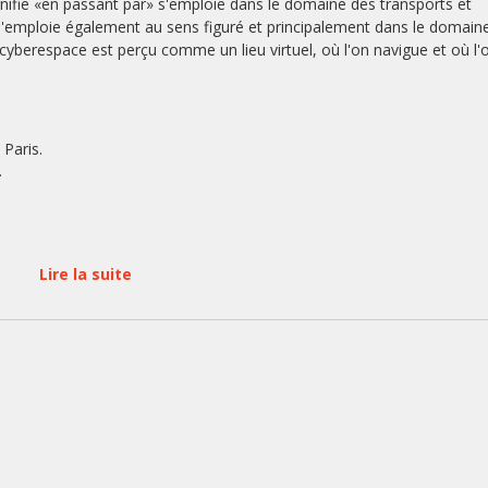
ignifie «en passant par» s'emploie dans le domaine des transports et
le s'emploie également au sens figuré et principalement dans le domain
cyberespace est perçu comme un lieu virtuel, où l'on navigue et où l'o
a
Paris.
.
Lire la suite