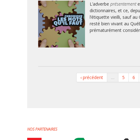
L’adverbe
présentement
e
dictionnaires, et ce, dep
l’étiquette vieilli, sauf 
resté bien vivant au Qué
prématurément considéré 
‹ précédent
…
5
6
NOS PARTENAIRES