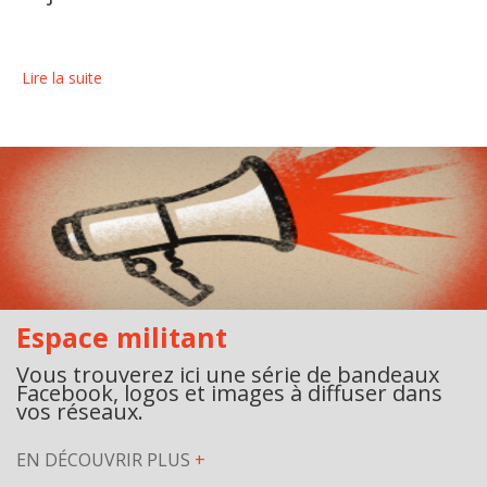
Jeux et outils terminolinguistiques
Intégration linguistique
Lire la suite
Cours de français
Témoignages
Espace militant
Matériel à télécharger
Nos campagnes
Espace militant
Vous trouverez ici une série de bandeaux
Facebook, logos et images à diffuser dans
vos réseaux.
EN DÉCOUVRIR PLUS
+