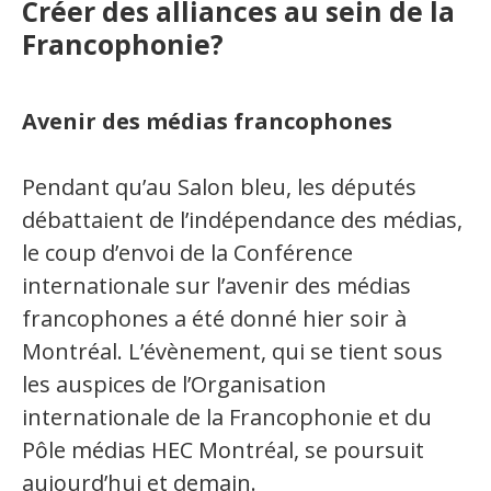
Créer des alliances au sein de la
Secteurs d'activité
Francophonie?
Hébergement et restauration
Avenir des médias francophones
Plastiques et composites
Télécommunications
Pendant qu’au Salon bleu, les députés
Aéronautique
débattaient de l’indépendance des médias,
le coup d’envoi de la Conférence
Métallurgie
internationale sur l’avenir des médias
Automobile
francophones a été donné hier soir à
Montréal. L’évènement, qui se tient sous
Terminologie
les auspices de l’Organisation
Ressources terminologiques
internationale de la Francophonie et du
Pôle médias HEC Montréal, se poursuit
Capsules linguistiques
aujourd’hui et demain.