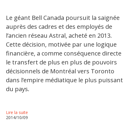
Organismes de la langue française
Le géant Bell Canada poursuit la saignée
Organismes de la langue française
auprès des cadres et des employés de
Publications
l’ancien réseau Astral, acheté en 2013.
Cette décision, motivée par une logique
Francophonie internationale
financière, a comme conséquence directe
Expressions et jeux de lettres
le transfert de plus en plus de pouvoirs
Vidéos
décisionnels de Montréal vers Toronto
dans l’empire médiatique le plus puissant
Revue de presse
du pays.
Langue du travail
Francisation de l'Administration
Lire la suite
2014/10/09
Recueil de bonnes pratiques