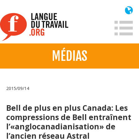
Aller
au
contenu
principal
MÉDIAS
À propos
Qui sommes-nous?
Mission
2015/09/14
Historique France
Historique
Bell de plus en plus Canada: Les
compressions de Bell entraînent
Information
l’«anglocanadianisation» de
l’ancien réseau Astral
Lois et jurisprudence