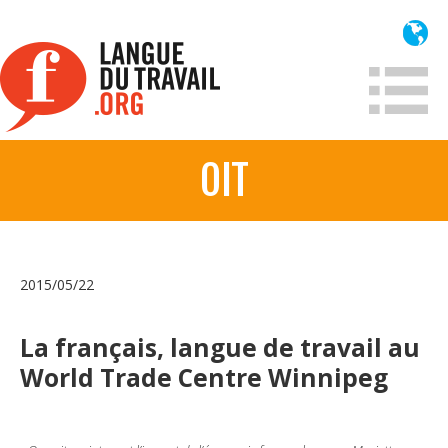
Aller
au
contenu
principal
OIT
À propos
Qui sommes-nous?
Mission
2015/05/22
Historique France
Historique
La français, langue de travail au
World Trade Centre Winnipeg
Information
Lois et jurisprudence