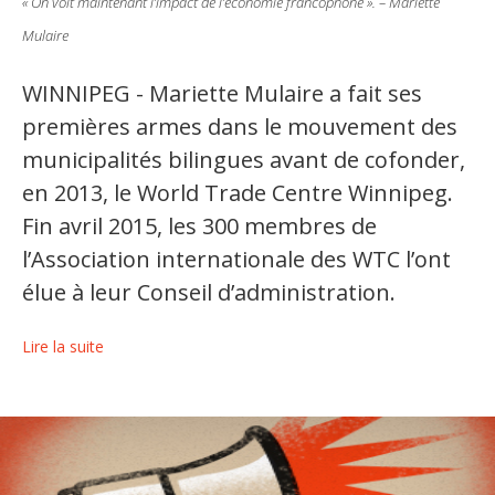
« On voit maintenant l’impact de l’économie francophone ». – Mariette
Mulaire
Organismes de la langue française
Organismes de la langue française
WINNIPEG - Mariette Mulaire a fait ses
premières armes dans le mouvement des
Publications
municipalités bilingues avant de cofonder,
Francophonie internationale
en 2013, le World Trade Centre Winnipeg.
Expressions et jeux de lettres
Fin avril 2015, les 300 membres de
l’Association internationale des WTC l’ont
Vidéos
élue à leur Conseil d’administration.
Revue de presse
Lire la suite
Langue du travail
Francisation de l'Administration
Recueil de bonnes pratiques