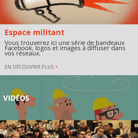
Secteurs d'activité
Hébergement et restauration
Espace militant
Plastiques et composites
Vous trouverez ici une série de bandeaux
Télécommunications
Facebook, logos et images à diffuser dans
vos réseaux.
Aéronautique
EN DÉCOUVRIR PLUS
+
Métallurgie
Automobile
VIDÉOS
Terminologie
Ressources terminologiques
Capsules linguistiques