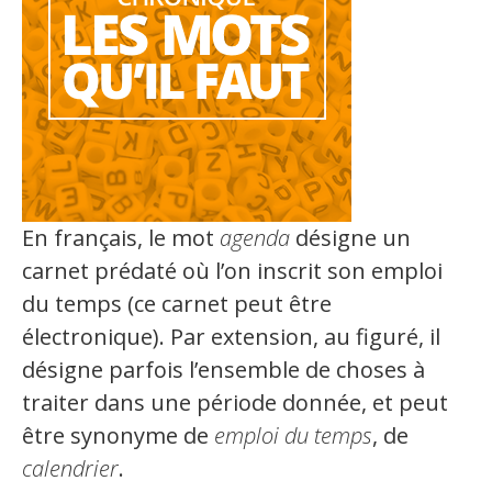
Organismes de la langue française
Organismes de la langue française
Publications
Francophonie internationale
Expressions et jeux de lettres
En français, le mot
agenda
désigne un
Vidéos
carnet prédaté où l’on inscrit son emploi
du temps (ce carnet peut être
Revue de presse
électronique). Par extension, au figuré, il
Langue du travail
désigne parfois l’ensemble de choses à
traiter dans une période donnée, et peut
Francisation de l'Administration
être synonyme de
emploi du temps
, de
Recueil de bonnes pratiques
calendrier
.