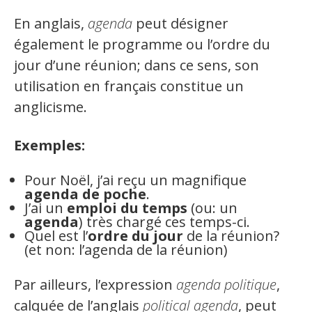
Secteurs d'activité
En anglais,
agenda
peut désigner
également le programme ou l’ordre du
Hébergement et restauration
jour d’une réunion; dans ce sens, son
Plastiques et composites
utilisation en français constitue un
anglicisme.
Télécommunications
Aéronautique
Exemples:
Métallurgie
Pour Noël, j’ai reçu un magnifique
Automobile
agenda de poche
.
J’ai un
emploi du temps
(ou: un
agenda
) très chargé ces temps-ci.
Terminologie
Quel est l’
ordre du jour
de la réunion?
(et non: l’agenda de la réunion)
Ressources terminologiques
Par ailleurs, l’expression
agenda politique
,
Capsules linguistiques
calquée de l’anglais
political agenda
, peut