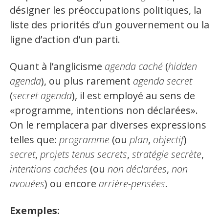
Jeux et outils terminolinguistiques
désigner les préoccupations politiques, la
liste des priorités d’un gouvernement ou la
Intégration linguistique
ligne d’action d’un parti.
Cours de français
Quant à l’anglicisme
agenda caché
(
hidden
Témoignages
agenda
), ou plus rarement
agenda secret
(
secret
agenda
), il est employé au sens de
Espace militant
«programme, intentions non déclarées».
Matériel à télécharger
On le remplacera par diverses expressions
telles que:
programme
(ou
plan
,
objectif
)
Nos campagnes
secret
,
projets tenus secrets
,
stratégie secrète
,
intentions cachées
(ou
non déclarées
,
non
avouées
) ou encore
arrière-pensées
.
Exemples: