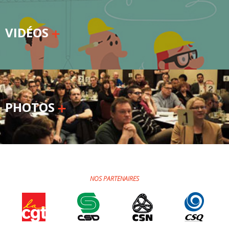
Secteurs d'activité
VIDÉOS
Hébergement et restauration
Plastiques et composites
Télécommunications
Aéronautique
PHOTOS
Métallurgie
Automobile
Terminologie
NOS PARTENAIRES
Ressources terminologiques
Capsules linguistiques