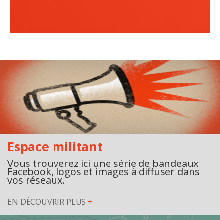
Organismes de la langue française
Organismes de la langue française
Publications
Francophonie internationale
Expressions et jeux de lettres
Vidéos
Revue de presse
Espace militant
Langue du travail
Vous trouverez ici une série de bandeaux
Facebook, logos et images à diffuser dans
vos réseaux.
Francisation de l'Administration
EN DÉCOUVRIR PLUS
+
Recueil de bonnes pratiques