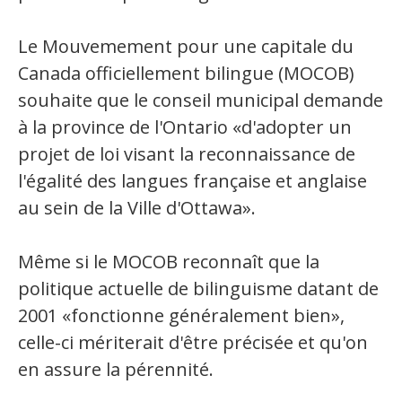
Secteurs d'activité
Le Mouvemement pour une capitale du
Hébergement et restauration
Canada officiellement bilingue (MOCOB)
souhaite que le conseil municipal demande
Plastiques et composites
à la province de l'Ontario «d'adopter un
Télécommunications
projet de loi visant la reconnaissance de
Aéronautique
l'égalité des langues française et anglaise
au sein de la Ville d'Ottawa».
Métallurgie
Automobile
Même si le MOCOB reconnaît que la
politique actuelle de bilinguisme datant de
Terminologie
2001 «fonctionne généralement bien»,
Ressources terminologiques
celle-ci mériterait d'être précisée et qu'on
en assure la pérennité.
Capsules linguistiques