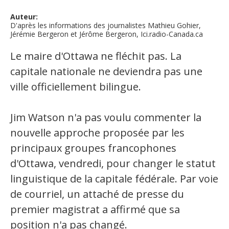
Auteur:
Organismes de la langue française
D'après les informations des journalistes Mathieu Gohier,
Jérémie Bergeron et Jérôme Bergeron, Ici.radio-Canada.ca
Organismes de la langue française
Le maire d'Ottawa ne fléchit pas. La
Publications
capitale nationale ne deviendra pas une
Francophonie internationale
ville officiellement bilingue.
Expressions et jeux de lettres
Jim Watson n'a pas voulu commenter la
Vidéos
nouvelle approche proposée par les
Revue de presse
principaux groupes francophones
d'Ottawa, vendredi, pour changer le statut
Langue du travail
linguistique de la capitale fédérale. Par voie
de courriel, un attaché de presse du
Francisation de l'Administration
premier magistrat a affirmé que sa
Recueil de bonnes pratiques
position n'a pas changé.