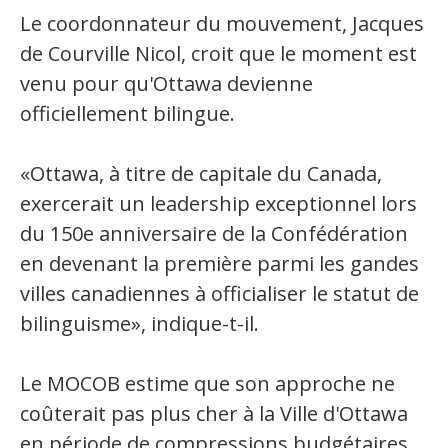
Jeux et outils terminolinguistiques
Le coordonnateur du mouvement, Jacques
de Courville Nicol, croit que le moment est
Intégration linguistique
venu pour qu'Ottawa devienne
Cours de français
officiellement bilingue.
Témoignages
«Ottawa, à titre de capitale du Canada,
Espace militant
exercerait un leadership exceptionnel lors
du 150e anniversaire de la Confédération
Matériel à télécharger
en devenant la première parmi les gandes
Nos campagnes
villes canadiennes à officialiser le statut de
bilinguisme», indique-t-il.
Le MOCOB estime que son approche ne
coûterait pas plus cher à la Ville d'Ottawa
en période de compressions budgétaires