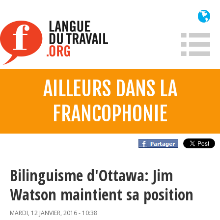
Aller
au
contenu
principal
AILLEURS DANS LA
À propos
FRANCOPHONIE
Qui sommes-nous?
Mission
Historique France
Historique
Bilinguisme d'Ottawa: Jim
Watson maintient sa position
Information
MARDI, 12 JANVIER, 2016 - 10:38
Lois et jurisprudence