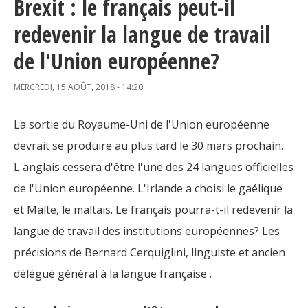
Brexit : le français peut-il
Organismes de la langue française
redevenir la langue de travail
Organismes de la langue française
de l'Union européenne?
Publications
MERCREDI, 15 AOÛT, 2018 - 14:20
Francophonie internationale
La sortie du Royaume-Uni de l'Union européenne
Expressions et jeux de lettres
devrait se produire au plus tard le 30 mars prochain.
Vidéos
L'anglais cessera d'être l'une des 24 langues officielles
de l'Union européenne. L'Irlande a choisi le gaélique
Revue de presse
et Malte, le maltais. Le français pourra-t-il redevenir la
Langue du travail
langue de travail des institutions européennes? Les
précisions de Bernard Cerquiglini, linguiste et ancien
Francisation de l'Administration
délégué général à la langue française .
Recueil de bonnes pratiques