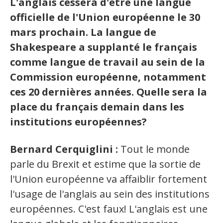
L'anglais cessera d'être une langue
Secteurs d'activité
officielle de l'Union européenne le 30
mars prochain. La langue de
Hébergement et restauration
Shakespeare a supplanté le français
Plastiques et composites
comme langue de travail au sein de la
Télécommunications
Commission européenne, notamment
ces 20 dernières années. Quelle sera la
Aéronautique
place du français demain dans les
Métallurgie
institutions européennes?
Automobile
Bernard Cerquiglini :
Tout le monde
Terminologie
parle du Brexit et estime que la sortie de
l'Union européenne va affaiblir fortement
Ressources terminologiques
l'usage de l'anglais au sein des institutions
Capsules linguistiques
européennes. C'est faux! L'anglais est une