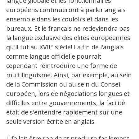
langue globale et les fonctionnaires
Jeux et outils terminolinguistiques
européens continueront à parler anglais
Intégration linguistique
ensemble dans les couloirs et dans les
bureaux. Et le français ne redeviendra pas
Cours de français
la langue exclusive des élites européennes
e
Témoignages
qu'il fut au XVII
siècle! La fin de l'anglais
comme langue officielle pourrait
Espace militant
cependant réintroduire une forme de
multilinguisme. Ainsi, par exemple, au sein
Matériel à télécharger
de la Commission ou au sein du Conseil
Nos campagnes
européen, lors de négociations longues et
difficiles entre gouvernements, la facilité
était de s'entendre rapidement sur une
seule version écrite en anglais.
Il fallait être rapide et produire facilement.