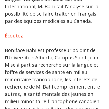
Secteurs d'activité
International, M. Bahi fait l’analyse sur la
possibilité de se faire traiter en français
Hébergement et restauration
par des équipes médicales au Canada.
Plastiques et composites
Écoutez
Télécommunications
Aéronautique
Boniface Bahi est professeur adjoint de
Métallurgie
l’Université d’Alberta, Campus Saint-Jean.
Mise à part sa recherche sur la langue et
Automobile
l’offre de services de santé en milieu
Terminologie
minoritaire francophone, les intérêts de
recherche de M. Bahi comprennent entre
Ressources terminologiques
autres, la santé mentale des jeunes en
Capsules linguistiques
milieu minoritaire francophone canadien,
les enjeux socio-sanitaires des nouveaux