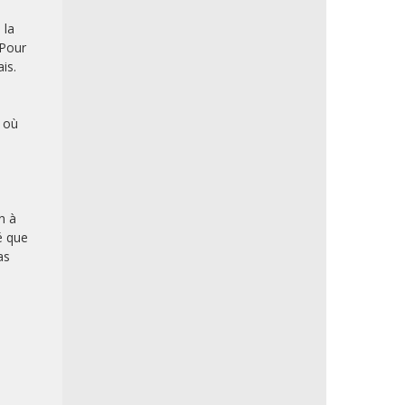
 la
 Pour
is.
A où
n à
é que
as