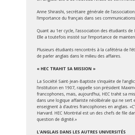
Anne Shiraishi, secrétaire générale de l’associatio
l’importance du français dans ses communications
Quant au 1er cycle, l’association des étudiants de H
Elle a toutefois insisté sur l’importance de mainte
Plusieurs étudiants rencontrés à la cafétéria de l’
de parler anglais dans le milieu des affaires.
« HEC TRAHIT SA MISSION »
La Société Saint-Jean-Baptiste s’inquiète de l’angl
l’institution en 1907, rappelle son président Maxi
francophones, mais, aujourd’hui, HEC trahit sa missio
dans une logique affairiste néolibérale qui ne sert 
enseignent à d’autres francopho­nes en anglais. «C’e
Harvard. HEC Montréal est un des chefs de file dan
question de dignité.»
L’ANGLAIS DANS LES AUTRES UNIVERSITÉS