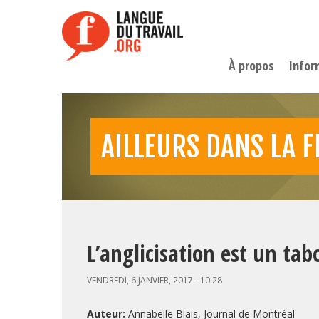
Aller
au
contenu
principal
À propos
Infor
AILLEURS DANS LA 
L’anglicisation est un ta
VENDREDI, 6 JANVIER, 2017 - 10:28
Auteur:
Annabelle Blais, Journal de Montréal