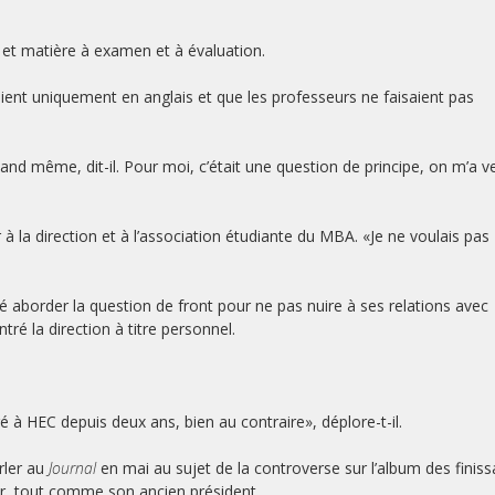
s et matière à examen et à évaluation.
aient uniquement en anglais et que les professeurs ne faisaient pas
nd même, dit-il. Pour moi, c’était une question de principe, on m’a 
à la direction et à l’association étudiante du MBA. «Je ne voulais pas
té aborder la question de front pour ne pas nuire à ses relations avec
ntré la direction à titre personnel.
à HEC depuis deux ans, bien au contraire», déplore-t-il.
rler au
Journal
en mai au sujet de la controverse sur l’album des finiss
r, tout comme son ancien président.