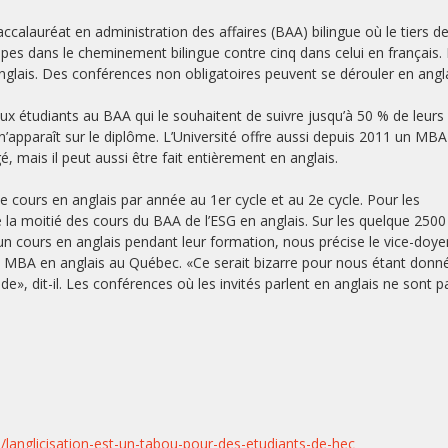
calauréat en administration des affaires (BAA) bilingue où le tiers de
pes dans le cheminement bilingue contre cinq dans celui en français.
glais. Des conférences non obligatoires peuvent se dérouler en angla
 aux étudiants au BAA qui le souhaitent de suivre jusqu’à 50 % de leurs
’apparaît sur le diplôme. L’Université offre aussi depuis 2011 un MB
 mais il peut aussi être fait entièrement en anglais.
e cours en anglais par année au 1er cycle et au 2e cycle. Pour les
vre la moitié des cours du BAA de l’ESG en anglais. Sur les quelque 2500
n cours en anglais pendant leur formation, nous précise le vice-doye
 de MBA en anglais au Québec. «Ce serait bizarre pour nous étant donn
», dit-il. Les conférences où les invités parlent en anglais ne sont p
langlicisation-est-un-tabou-pour-des-etudiants-de-hec