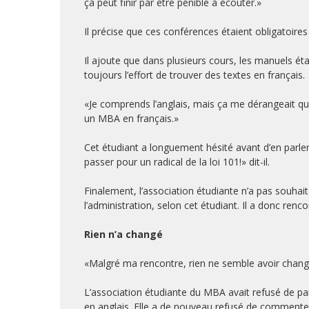
ça peut finir par être pénible à écouter.»
Il précise que ces conférences étaient obligatoire
Il ajoute que dans plusieurs cours, les manuels ét
toujours l’effort de trouver des textes en français.
«Je comprends l’anglais, mais ça me dérangeait qua
un MBA en français.»
Cet étudiant a longuement hésité avant d’en parler 
passer pour un radical de la loi 101!» dit-il.
Finalement, l’association étudiante n’a pas souhai
l’administration, selon cet étudiant. Il a donc renco
Rien n’a changé
«Malgré ma rencontre, rien ne semble avoir changé 
L’association étudiante du MBA avait refusé de pa
en anglais. Elle a de nouveau refusé de commente