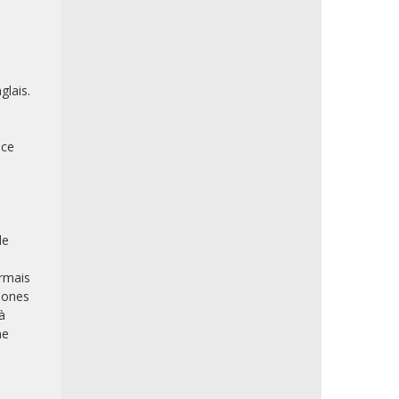
glais.
nce
de
ormais
phones
à
ne