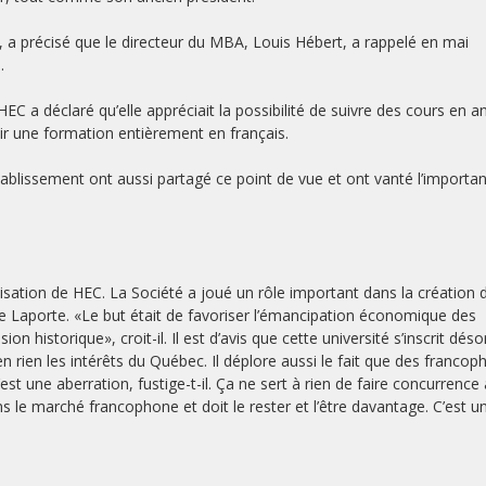
n, a précisé que le directeur du MBA, Louis Hébert, a rappelé en mai
.
EC a déclaré qu’elle appréciait la possibilité de suivre des cours en an
nir une formation entièrement en français.
établissement ont aussi partagé ce point de vue et ont vanté l’importa
icisation de HEC. La Société a joué un rôle important dans la création 
me Laporte. «Le but était de favoriser l’émancipation économique des
n historique», croit-il. Il est d’avis que cette université s’inscrit dés
en rien les intérêts du Québec. Il déplore aussi le fait que des franco
st une aberration, fustige-t-il. Ça ne sert à rien de faire concurrence 
s le marché francophone et doit le rester et l’être davantage. C’est u