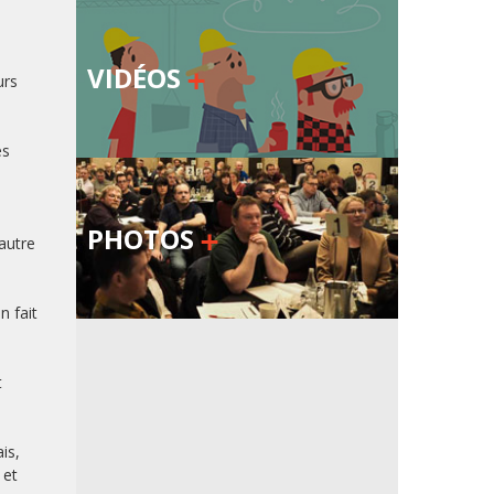
VIDÉOS
urs
es
s
PHOTOS
autre
n fait
t
is,
 et