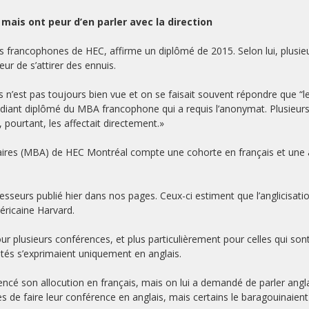
mais ont peur d’en parler avec la direction
nts francophones de HEC, affirme un diplômé de 2015. Selon lui, plusie
eur de s’attirer des ennuis.
is n’est pas toujours bien vue et on se faisait souvent répondre que “l
 étudiant diplômé du MBA francophone qui a requis l’anonymat. Plusieur
pourtant, les affectait directement.»
ffaires (MBA) de HEC Montréal compte une cohorte en français et une 
esseurs publié hier dans nos pages. Ceux-ci estiment que l’anglicisatio
méricaine Harvard.
r plusieurs conférences, et plus particulièrement pour celles qui son
tés s’exprimaient uniquement en anglais.
é son allocution en français, mais on lui a demandé de parler angla
s de faire leur conférence en anglais, mais certains le baragouinaient