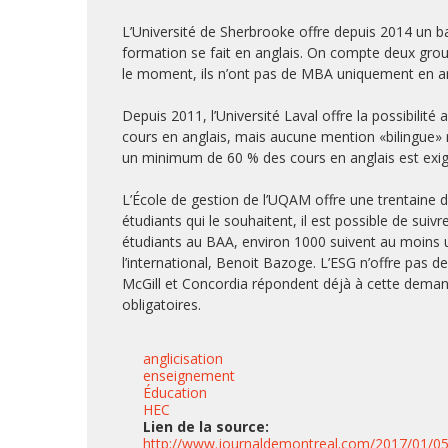
L’Université de Sherbrooke offre depuis 2014 un bac
formation se fait en anglais. On compte deux grou
le moment, ils n’ont pas de MBA uniquement en an
Depuis 2011, l’Université Laval offre la possibilité
cours en anglais, mais aucune mention «bilingue» n
un minimum de 60 % des cours en anglais est exigé,
L’École de gestion de l’UQAM offre une trentaine d
étudiants qui le souhaitent, il est possible de sui
étudiants au BAA, environ 1000 suivent au moins u
l’international, Benoit Bazoge. L’ESG n’offre pas
McGill et Concordia répondent déjà à cette demande
obligatoires.
anglicisation
enseignement
Éducation
HEC
Lien de la source:
http://www.journaldemontreal.com/2017/01/05/