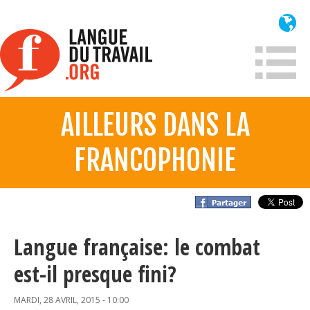
Aller
au
contenu
principal
AILLEURS DANS LA
À propos
FRANCOPHONIE
Qui sommes-nous?
Mission
Historique France
Historique
Langue française: le combat
est-il presque fini?
Information
MARDI, 28 AVRIL, 2015 - 10:00
Lois et jurisprudence