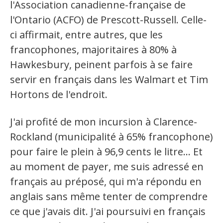
Jeux et outils terminolinguistiques
l'Association canadienne-française de
l'Ontario (ACFO) de Prescott-Russell. Celle-
Intégration linguistique
ci affirmait, entre autres, que les
francophones, majoritaires à 80% à
Cours de français
Hawkesbury, peinent parfois à se faire
Témoignages
servir en français dans les Walmart et Tim
Hortons de l'endroit.
Espace militant
J'ai profité de mon incursion à Clarence-
Matériel à télécharger
Rockland (municipalité à 65% francophone)
Nos campagnes
pour faire le plein à 96,9 cents le litre... Et
au moment de payer, me suis adressé en
français au préposé, qui m'a répondu en
anglais sans même tenter de comprendre
ce que j'avais dit. J'ai poursuivi en français