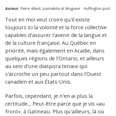
Auteur:
Pierre Allard, journaliste et blogueur - Huffington post
Organismes de la langue française
Tout en moi veut croire qu'il existe
Organismes de la langue française
toujours ici la volonté et la force collective
Publications
capables d'assurer l'avenir de la langue et
Francophonie internationale
de la culture française. Au Québec en
priorité, mais également en Acadie, dans
Expressions et jeux de lettres
quelques régions de l'Ontario, et ailleurs
Vidéos
au sein d'une diaspora tenace qui
Revue de presse
s'accroche un peu partout dans l'Ouest
canadien et aux États-Unis.
Langue du travail
Parfois, cependant, je n'en ai plus la
Francisation de l'Administration
certitude... Peut-être parce que je vis «au
Recueil de bonnes pratiques
front», à Gatineau. Plus qu'ailleurs, là où