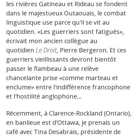
les rivières Gatineau et Rideau se fondent
Secteurs d'activité
dans le majestueux Outaouais, le combat
linguistique use parce qu'il se vit au
Hébergement et restauration
quotidien. «Les guerriers sont fatigués»,
Plastiques et composites
écrivait mon ancien collègue au
Télécommunications
quotidien
Le Droit
, Pierre Bergeron. Et ces
guerriers vieillissants devront bientôt
Aéronautique
passer le flambeau à une relève
Métallurgie
chancelante prise «comme marteau et
Automobile
enclume» entre l'indifférence francophone
et l'hostilité anglophone...
Terminologie
Récemment, à Clarence-Rockland (Ontario),
Ressources terminologiques
en banlieue est d'Ottawa, je prenais un
Capsules linguistiques
café avec Tina Desabrais, présidente de