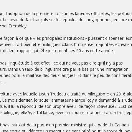
adoption de la première Loi sur les langues officielles, les politiq
er la survie du fait français sur les épaules des anglophones, encore 
ichel Tremblay.
e façon à ce que « les principales institutions » puissent dispenser leur
peuvent fort bien être unilingues «dans l'immense majorité», écrivaien
de leur rapport qui fête justement ses 50 ans cette année.
 l'inquiétude à cet effet... ce qui ne veut pas dire qu'il n'y a pas
leurs. Dans un taux de bilinguisme tiré par le bas par une immigration
eunes pour la maîtrise des deux langues. Et dans le peu de considérat
...
volture avec laquelle Justin Trudeau a traité du bilinguisme en 2016 al
e. Le mois dernier, lorsque l'animateur Patrice Roy a demandé à Trud
ilingue, il lui a répondu -de son propre aveu- de façon «baveuse». «Est-c
le bilingue, elle?», a-t-il lancé, avec un sourire moqueur tout à fait dép
st pas, surtout de la part d'un premier ministre qui a parlé du Canada
ne sortie qui dénote un manque de sensibilité pour l'histoire du pay