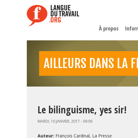
Aller
au
contenu
principal
À propos
Infor
AILLEURS DANS LA 
Le bilinguisme, yes sir!
MARDI, 10 JANVIER, 2017 - 09:06
Auteur:
François Cardinal, La Presse