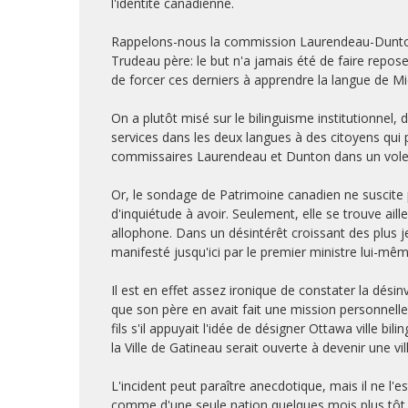
l'identité canadienne.
Rappelons-nous la commission Laurendeau-Dunton, l'
Trudeau père: le but n'a jamais été de faire repos
de forcer ces derniers à apprendre la langue de M
On a plutôt misé sur le bilinguisme institutionnel, d
services dans les deux langues à des citoyens qui 
commissaires Laurendeau et Dunton dans un volet 
Or, le sondage de Patrimoine canadien ne suscite pas
d'inquiétude à avoir. Seulement, elle se trouve ail
allophone. Dans un désintérêt croissant des plus j
manifesté jusqu'ici par le premier ministre lui-même
Il est en effet assez ironique de constater la désin
que son père en avait fait une mission personnell
fils s'il appuyait l'idée de désigner Ottawa ville b
la Ville de Gatineau serait ouverte à devenir une vil
L'incident peut paraître anecdotique, mais il ne l'e
comme d'une seule nation quelques mois plus tôt, u