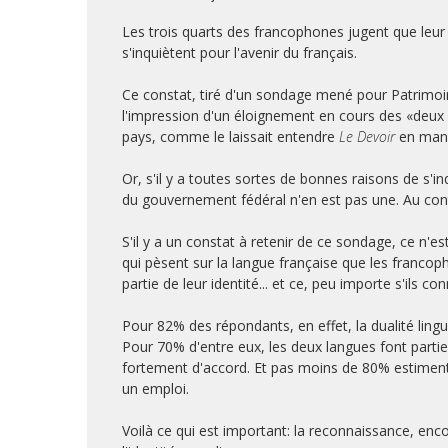
Les trois quarts des francophones jugent que leur
s'inquiètent pour l'avenir du français.
Ce constat, tiré d'un sondage mené pour Patrimoi
l'impression d'un éloignement en cours des «deux 
pays, comme le laissait entendre
Le Devoir
en manc
Or, s'il y a toutes sortes de bonnes raisons de s'i
du gouvernement fédéral n'en est pas une. Au cont
S'il y a un constat à retenir de ce sondage, ce 
qui pèsent sur la langue française que les francopho
partie de leur identité... et ce, peu importe s'ils co
Pour 82% des répondants, en effet, la dualité lingu
Pour 70% d'entre eux, les deux langues font parti
fortement d'accord. Et pas moins de 80% estiment q
un emploi.
Voilà ce qui est important: la reconnaissance, enco