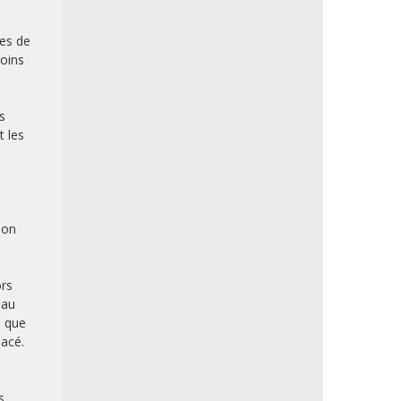
ues de
moins
s
t les
ion
ors
eau
e que
lacé.
s.