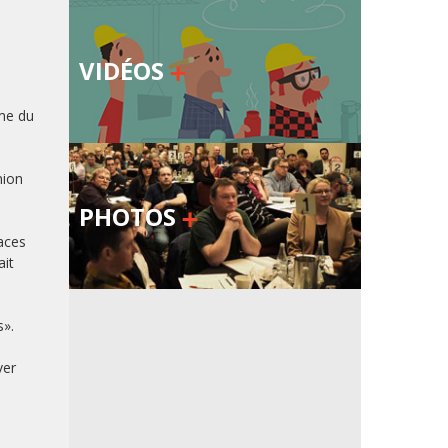
VIDÉOS
sme du
nion
PHOTOS
aces
ait
s».
ver