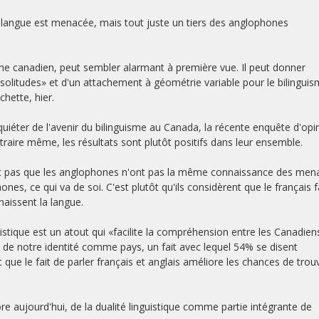
 langue est menacée, mais tout juste un tiers des anglophones
ne canadien, peut sembler alarmant à première vue. Il peut donner
solitudes» et d'un attachement à géométrie variable pour le bilingui
hette, hier.
nquiéter de l'avenir du bilinguisme au Canada, la récente enquête d'opi
raire même, les résultats sont plutôt positifs dans leur ensemble.
n'est pas que les anglophones n'ont pas la même connaissance des men
nes, ce qui va de soi. C'est plutôt qu'ils considèrent que le français f
nnaissent la langue.
istique est un atout qui «facilite la compréhension entre les Canadien
e de notre identité comme pays, un fait avec lequel 54% se disent
ue le fait de parler français et anglais améliore les chances de trou
re aujourd'hui, de la dualité linguistique comme partie intégrante de