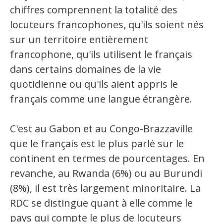
Jeux et outils terminolinguistiques
chiffres comprennent la totalité des
locuteurs francophones, qu'ils soient nés
Intégration linguistique
sur un territoire entièrement
francophone, qu'ils utilisent le français
Cours de français
dans certains domaines de la vie
Témoignages
quotidienne ou qu'ils aient appris le
français comme une langue étrangère.
Espace militant
Matériel à télécharger
C'est au Gabon et au Congo-Brazzaville
que le français est le plus parlé sur le
Nos campagnes
continent en termes de pourcentages. En
revanche, au Rwanda (6%) ou au Burundi
(8%), il est très largement minoritaire. La
RDC se distingue quant à elle comme le
pays qui compte le plus de locuteurs