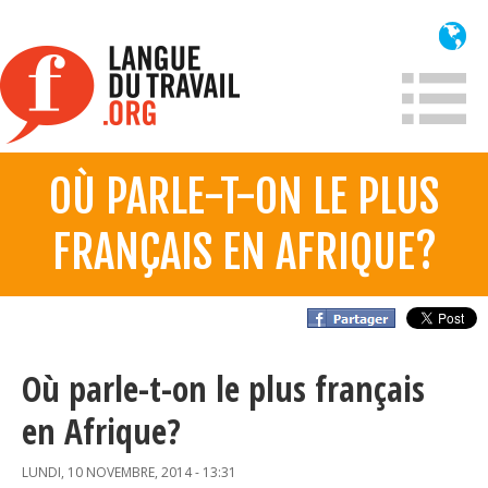
Aller
au
contenu
principal
OÙ PARLE-T-ON LE PLUS
À propos
FRANÇAIS EN AFRIQUE?
Qui sommes-nous?
Mission
Historique France
Historique
Où parle-t-on le plus français
en Afrique?
Information
LUNDI, 10 NOVEMBRE, 2014 - 13:31
Lois et jurisprudence