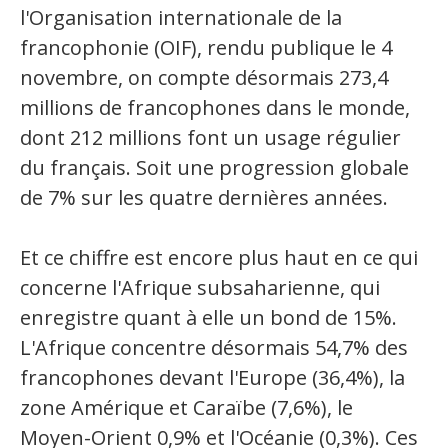
l'Organisation internationale de la
Secteurs d'activité
francophonie (OIF), rendu publique le 4
Hébergement et restauration
novembre, on compte désormais 273,4
millions de francophones dans le monde,
Plastiques et composites
dont 212 millions font un usage régulier
Télécommunications
du français. Soit une progression globale
Aéronautique
de 7% sur les quatre dernières années.
Métallurgie
Et ce chiffre est encore plus haut en ce qui
Automobile
concerne l'Afrique subsaharienne, qui
enregistre quant à elle un bond de 15%.
Terminologie
L'Afrique concentre désormais 54,7% des
Ressources terminologiques
francophones devant l'Europe (36,4%), la
zone Amérique et Caraïbe (7,6%), le
Capsules linguistiques
Moyen-Orient 0,9% et l'Océanie (0,3%). Ces