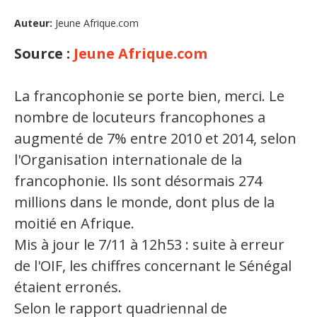
Auteur:
Jeune Afrique.com
Organismes de la langue française
Source :
Jeune Afrique.com
Organismes de la langue française
Publications
La francophonie se porte bien, merci. Le
Francophonie internationale
nombre de locuteurs francophones a
augmenté de 7% entre 2010 et 2014, selon
Expressions et jeux de lettres
l'Organisation internationale de la
Vidéos
francophonie. Ils sont désormais 274
Revue de presse
millions dans le monde, dont plus de la
moitié en Afrique.
Langue du travail
Mis à jour le 7/11 à 12h53 : suite à erreur
de l'OIF, les chiffres concernant le Sénégal
Francisation de l'Administration
étaient erronés.
Recueil de bonnes pratiques
Selon le rapport quadriennal de