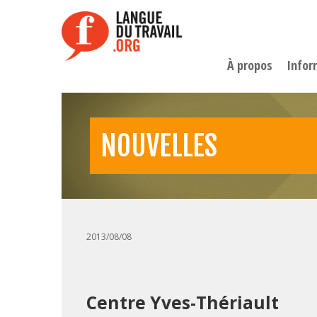
Aller
au
contenu
principal
À propos
Infor
NOUVELLES
2013/08/08
Centre Yves-Thériault