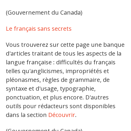
Organismes de la langue française
(Gouvernement du Canada)
Organismes de la langue française
Le français sans secrets
Publications
Vous trouverez sur cette page une banque
Francophonie internationale
d'articles traitant de tous les aspects de la
Expressions et jeux de lettres
langue française : difficultés du français
Vidéos
telles qu'anglicismes, impropriétés et
pléonasmes, règles de grammaire, de
Revue de presse
syntaxe et d'usage, typographie,
Langue du travail
ponctuation, et plus encore. D'autres
outils pour rédacteurs sont disponibles
Francisation de l'Administration
dans la section
Découvrir
.
Recueil de bonnes pratiques
(Gouvernement du Canada)