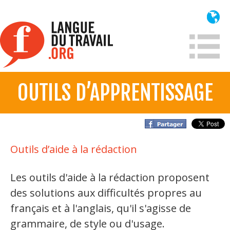
Aller
au
contenu
principal
OUTILS D’APPRENTISSAGE
À propos
Qui sommes-nous?
Mission
Outils d’aide à la rédaction
Historique France
Historique
Les outils d'aide à la rédaction proposent
des solutions aux difficultés propres au
Information
français et à l'anglais, qu'il s'agisse de
grammaire, de style ou d'usage.
Lois et jurisprudence