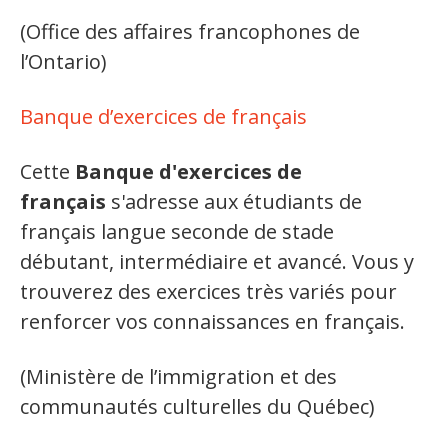
Jeux et outils terminolinguistiques
(Office des affaires francophones de
Intégration linguistique
l’Ontario)
Cours de français
Banque d’exercices de français
Témoignages
Cette
Banque d'exercices de
français
Espace militant
s'adresse aux étudiants de
français langue seconde de stade
Matériel à télécharger
débutant, intermédiaire et avancé. Vous y
trouverez des exercices très variés pour
Nos campagnes
renforcer vos connaissances en français.
(Ministère de l’immigration et des
communautés culturelles du Québec)