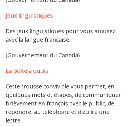
Secteurs d'activité
Jeux linguistiques
Hébergement et restauration
Des jeux linguistiques pour vous amusez
Plastiques et composites
avec la langue française.
Télécommunications
Aéronautique
(Gouvernement du Canada)
Métallurgie
La Boîte à outils
Automobile
Cette trousse conviviale vous permet, en
Terminologie
quelques mots et étapes, de communiquer
brièvement en français avec le public, de
Ressources terminologiques
répondre au téléphone et d’écrire une
Capsules linguistiques
lettre.