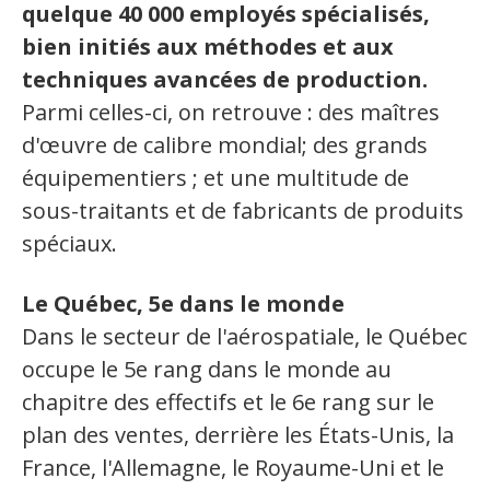
Jeux et outils terminolinguistiques
quelque 40 000 employés spécialisés,
bien initiés aux méthodes et aux
Intégration linguistique
techniques avancées de production.
Parmi celles-ci, on retrouve : des maîtres
Cours de français
d'œuvre de calibre mondial; des grands
Témoignages
équipementiers ; et une multitude de
sous-traitants et de fabricants de produits
Espace militant
spéciaux.
Matériel à télécharger
Le Québec, 5e dans le monde
Nos campagnes
Dans le secteur de l'aérospatiale, le Québec
occupe le 5e rang dans le monde au
chapitre des effectifs et le 6e rang sur le
plan des ventes, derrière les États-Unis, la
France, l'Allemagne, le Royaume-Uni et le