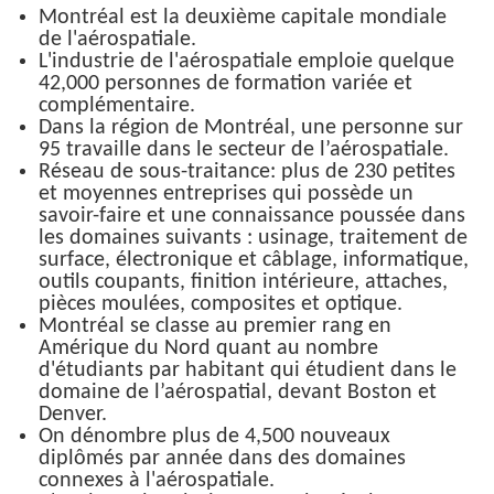
Montréal est la deuxième capitale mondiale
Organismes de la langue française
de l'aérospatiale.
L'industrie de l'aérospatiale emploie quelque
Organismes de la langue française
42,000 personnes de formation variée et
complémentaire.
Publications
Dans la région de Montréal, une personne sur
95 travaille dans le secteur de l’aérospatiale.
Francophonie internationale
Réseau de sous-traitance: plus de 230 petites
et moyennes entreprises qui possède un
Expressions et jeux de lettres
savoir-faire et une connaissance poussée dans
les domaines suivants : usinage, traitement de
Vidéos
surface, électronique et câblage, informatique,
outils coupants, finition intérieure, attaches,
Revue de presse
pièces moulées, composites et optique.
Montréal se classe au premier rang en
Amérique du Nord quant au nombre
Langue du travail
d'étudiants par habitant qui étudient dans le
domaine de l’aérospatial, devant Boston et
Francisation de l'Administration
Denver.
On dénombre plus de 4,500 nouveaux
Recueil de bonnes pratiques
diplômés par année dans des domaines
connexes à l'aérospatiale.