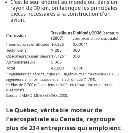
C'est le seul endroit au monde où, dans un
Secteurs d'activité
rayon de 30 km, on fabrique les principales
pièces nécessaires à la construction d'un
avion.
Hébergement et restauration
Plastiques et composites
Travailleurs
Diplômés/2006
(secteurs
Profession
(2007)
connexes à l'aérospatiale)
Télécommunications
Ingénieurs/scientifiques
10,125
3,000**
Techniciens
9,285
800
Aéronautique
Opérateurs/assembleurs
17,725*
850
Administrateurs
5,065
-
Métallurgie
Total
42,200
4,650
* Ingénieurs en aéronautique (75), ingénieurs en mécanique (1 133),
ingénieurs en informatique et en électronique (1 794).
Automobile
** Plus de 2 700 mécaniciens certifiés en réparation et entretien
d'aéronefs.
Terminologie
Source :CAMAQ, MDEIE et MEQ, 2008.
Le Québec, véritable moteur de
Ressources terminologiques
l'aérospatiale au Canada, regroupe
Capsules linguistiques
plus de 234 entreprises qui emploient