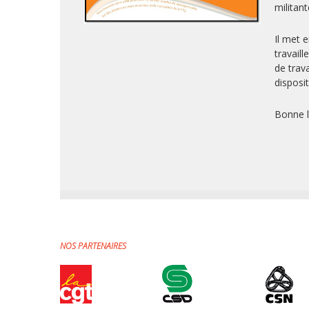
militan
Il met e
travail
de trava
disposit
Bonne l
NOS PARTENAIRES