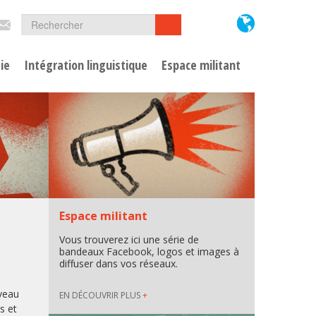
Formulaire
Rechercher
Rechercher
de
ie
Intégration linguistique
Espace militant
recherche
Espace militant
Vous trouverez ici une série de
bandeaux Facebook, logos et images à
diffuser dans vos réseaux.
uveau
EN DÉCOUVRIR PLUS
+
s et