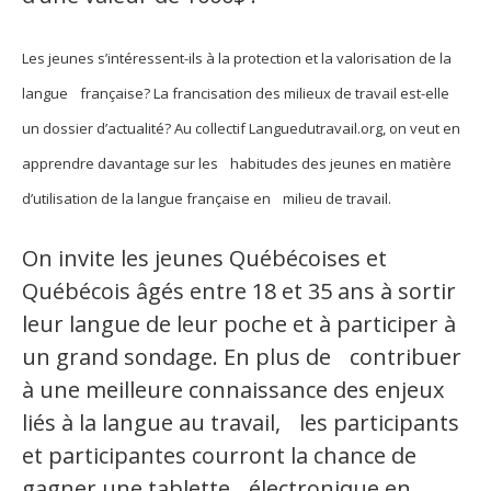
Organismes de la langue française
Les jeunes s’intéressent-ils à la protection et la valorisation de la
Organismes de la langue française
langue française? La francisation des milieux de travail est-elle
Publications
un dossier d’actualité?
Au collectif Languedutravail.org, on veut en
apprendre davantage sur les habitudes des jeunes en matière
Francophonie internationale
d’utilisation de la langue française en milieu de travail.
Expressions et jeux de lettres
On invite les jeunes Québécoises et
Vidéos
Québécois âgés entre 18 et 35 ans à sortir
Revue de presse
leur langue de leur poche et à participer à
un grand sondage. En plus de contribuer
Langue du travail
à une meilleure connaissance des enjeux
Francisation de l'Administration
liés à la langue au travail, les participants
et participantes courront la chance de
Recueil de bonnes pratiques
gagner une tablette électronique en