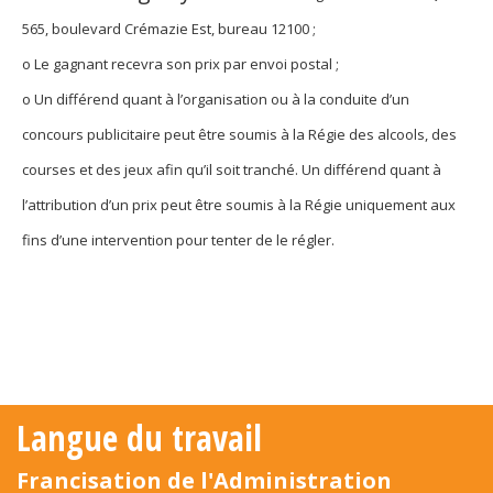
Jeux et outils terminolinguistiques
565, boulevard Crémazie Est, bureau 12100
;
Intégration linguistique
o Le gagnant recevra son prix par envoi postal ;
o Un différend quant à l’organisation ou à la conduite d’un
Cours de français
concours publicitaire peut être soumis à la Régie des alcools, des
Témoignages
courses et des jeux afin qu’il soit tranché. Un différend quant à
l’attribution d’un prix peut être soumis à la Régie uniquement aux
Espace militant
fins d’une intervention pour tenter de le régler.
Matériel à télécharger
Nos campagnes
Langue du travail
Francisation de l'Administration