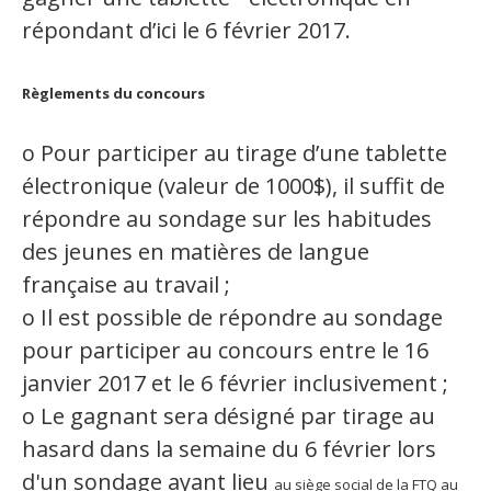
Secteurs d'activité
répondant d’ici le 6 février 2017.
Hébergement et restauration
Règlements du concours
Plastiques et composites
o Pour participer au tirage d’une tablette
Télécommunications
électronique (valeur de 1000$), il suffit de
Aéronautique
répondre au sondage sur les habitudes
des jeunes en matières de langue
Métallurgie
française au travail ;
Automobile
o Il est possible de répondre au sondage
pour participer au concours entre le 16
Terminologie
janvier 2017 et le 6 février inclusivement ;
Ressources terminologiques
o Le gagnant sera désigné par tirage au
hasard dans la semaine du 6 février lors
Capsules linguistiques
d'un sondage ayant lieu
au siège social de la FTQ au