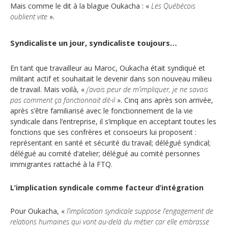
Mais comme le dit à la blague Oukacha : «
Les Québécois
Secteurs d'activité
oublient vite
».
Hébergement et restauration
Syndicaliste un jour, syndicaliste toujours…
Plastiques et composites
En tant que travailleur au Maroc, Oukacha était syndiqué et
Télécommunications
militant actif et souhaitait le devenir dans son nouveau milieu
de travail. Mais voilà, «
j’avais peur de m’impliquer, je ne savais
Aéronautique
pas comment ça fonctionnait dit-il
». Cinq ans après son arrivée,
après s’être familiarisé avec le fonctionnement de la vie
Métallurgie
syndicale dans l’entreprise, il s’implique en acceptant toutes les
fonctions que ses confrères et consoeurs lui proposent :
Automobile
représentant en santé et sécurité du travail; délégué syndical;
délégué au comité d’atelier; délégué au comité personnes
Terminologie
immigrantes rattaché à la FTQ.
L’implication syndicale comme facteur d’intégration
Ressources terminologiques
Capsules linguistiques
Pour Oukacha, «
l’implication syndicale suppose l’engagement de
relations humaines qui vont au-delà du métier car elle embrasse