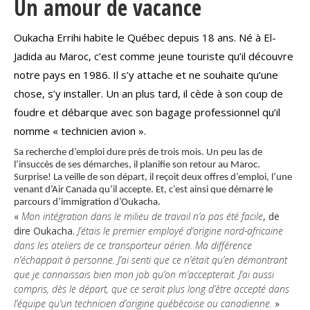
Un amour de vacance
Organismes de la langue française
Oukacha Errihi habite le Québec depuis 18 ans. Né à El-
Organismes de la langue française
Jadida au Maroc, c’est comme jeune touriste qu’il découvre
notre pays en 1986. Il s’y attache et ne souhaite qu’une
Publications
chose, s’y installer. Un an plus tard, il cède à son coup de
Francophonie internationale
foudre et débarque avec son bagage professionnel qu’il
nomme « technicien avion ».
Expressions et jeux de lettres
Sa recherche d’emploi dure près de trois mois. Un peu las de
Vidéos
l’insuccès de ses démarches, il planifie son retour au Maroc.
Surprise! La veille de son départ, il reçoit deux offres d’emploi, l’une
Revue de presse
venant d’Air Canada qu’il accepte. Et, c’est ainsi que démarre le
parcours d’immigration d’Oukacha.
«
Mon intégration dans le milieu de travail n’a pas été facile
, de
Langue du travail
dire Oukacha.
J’étais le premier employé d’origine nord-africaine
dans les ateliers de ce transporteur aérien. Ma différence
n’échappait à personne. J’ai senti que ce n’était qu’en démontrant
Francisation de l'Administration
que je connaissais bien mon job qu’on m’accepterait. J’ai aussi
Recueil de bonnes pratiques
compris, dès le départ, que ce serait plus long d’être accepté dans
l’équipe qu’un technicien d’origine québécoise ou canadienne.
»