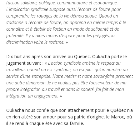
Jeux et outils terminolinguistiques
l’action solidaire, politique, communautaire et économique.
L’implication syndicale suppose aussi l’écoute de l’autre pour
comprendre les rouages de la vie démocratique. Quand on
Intégration linguistique
s’adonne à l’écoute de l’autre, on apprend en même temps à le
connaître et à établir de l’action en mode de solidarité et de
Cours de français
fraternité. Il y a alors moins d’espace pour les préjugés, la
discrimination voire le racisme.
»
Témoignages
Dix-huit ans après son arrivée au Québec, Oukacha porte le
Espace militant
jugement suivant : «
L’action syndicale amène le respect au
travailleur, quand on est syndiqué, on est plus qu’un numéro au
service d’une entreprise. Notre métier et notre savoir-faire prennent
Matériel à télécharger
une autre dimension. Je ne voulais pas être l’observateur de ma
propre intégration au travail et dans la société. J’ai fait de mon
Nos campagnes
intégration un engagement.
»
Oukacha nous confie que son attachement pour le Québec n’a
en rien altéré son amour pour sa patrie d’origine, le Maroc, où
il se rend à chaque été avec sa famille.