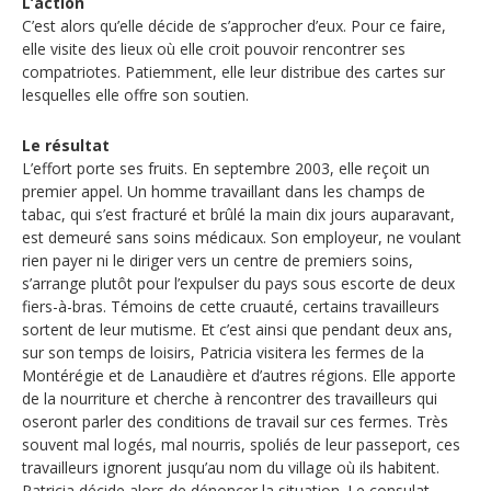
L’action
Secteurs d'activité
C’est alors qu’elle décide de s’approcher d’eux. Pour ce faire,
elle visite des lieux où elle croit pouvoir rencontrer ses
compatriotes. Patiemment, elle leur distribue des cartes sur
Hébergement et restauration
lesquelles elle offre son soutien.
Plastiques et composites
Le résultat
Télécommunications
L’effort porte ses fruits. En septembre 2003, elle reçoit un
premier appel. Un homme travaillant dans les champs de
Aéronautique
tabac, qui s’est fracturé et brûlé la main dix jours auparavant,
est demeuré sans soins médicaux. Son employeur, ne voulant
Métallurgie
rien payer ni le diriger vers un centre de premiers soins,
s’arrange plutôt pour l’expulser du pays sous escorte de deux
Automobile
fiers-à-bras. Témoins de cette cruauté, certains travailleurs
sortent de leur mutisme. Et c’est ainsi que pendant deux ans,
sur son temps de loisirs, Patricia visitera les fermes de la
Terminologie
Montérégie et de Lanaudière et d’autres régions. Elle apporte
de la nourriture et cherche à rencontrer des travailleurs qui
Ressources terminologiques
oseront parler des conditions de travail sur ces fermes. Très
souvent mal logés, mal nourris, spoliés de leur passeport, ces
Capsules linguistiques
travailleurs ignorent jusqu’au nom du village où ils habitent.
Patricia décide alors de dénoncer la situation. Le consulat