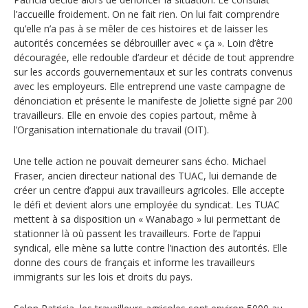
Jeux et outils terminolinguistiques
l’accueille froidement. On ne fait rien. On lui fait comprendre
qu’elle n’a pas à se mêler de ces histoires et de laisser les
Intégration linguistique
autorités concernées se débrouiller avec « ça ». Loin d’être
découragée, elle redouble d’ardeur et décide de tout apprendre
sur les accords gouvernementaux et sur les contrats convenus
Cours de français
avec les employeurs. Elle entreprend une vaste campagne de
Témoignages
dénonciation et présente le manifeste de Joliette signé par 200
travailleurs. Elle en envoie des copies partout, même à
l’Organisation internationale du travail (OIT).
Espace militant
Une telle action ne pouvait demeurer sans écho. Michael
Matériel à télécharger
Fraser, ancien directeur national des TUAC, lui demande de
créer un centre d’appui aux travailleurs agricoles. Elle accepte
Nos campagnes
le défi et devient alors une employée du syndicat. Les TUAC
mettent à sa disposition un « Wanabago » lui permettant de
stationner là où passent les travailleurs. Forte de l’appui
syndical, elle mène sa lutte contre l’inaction des autorités. Elle
donne des cours de français et informe les travailleurs
immigrants sur les lois et droits du pays.