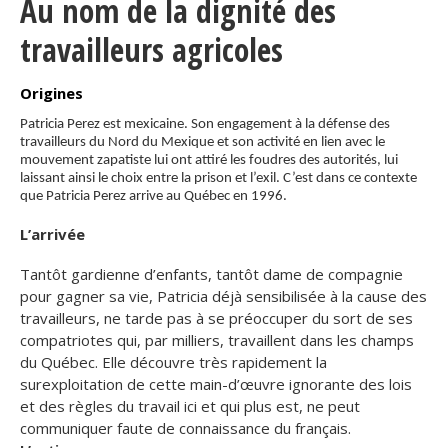
Au nom de la dignité des
Organismes de la langue française
travailleurs agricoles
Organismes de la langue française
Origines
Publications
Patricia Perez est mexicaine. Son engagement à la défense des
travailleurs du Nord du Mexique et son activité en lien avec le
Francophonie internationale
mouvement zapatiste lui ont attiré les foudres des autorités, lui
laissant ainsi le choix entre la prison et l’exil. C’est dans ce contexte
Expressions et jeux de lettres
que Patricia Perez arrive au Québec en 1996.
L’arrivée
Vidéos
Tantôt gardienne d’enfants, tantôt dame de compagnie
Revue de presse
pour gagner sa vie, Patricia déjà sensibilisée à la cause des
travailleurs, ne tarde pas à se préoccuper du sort de ses
Langue du travail
compatriotes qui, par milliers, travaillent dans les champs
du Québec. Elle découvre très rapidement la
Francisation de l'Administration
surexploitation de cette main-d’œuvre ignorante des lois
et des règles du travail ici et qui plus est, ne peut
Recueil de bonnes pratiques
communiquer faute de connaissance du français.