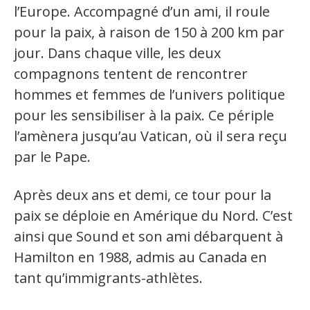
l’Europe. Accompagné d’un ami, il roule
Secteurs d'activité
pour la paix, à raison de 150 à 200 km par
Hébergement et restauration
jour. Dans chaque ville, les deux
compagnons tentent de rencontrer
Plastiques et composites
hommes et femmes de l’univers politique
Télécommunications
pour les sensibiliser à la paix. Ce périple
Aéronautique
l’amènera jusqu’au Vatican, où il sera reçu
par le Pape.
Métallurgie
Automobile
Après deux ans et demi, ce tour pour la
paix se déploie en Amérique du Nord. C’est
Terminologie
ainsi que Sound et son ami débarquent à
Hamilton en 1988, admis au Canada en
Ressources terminologiques
tant qu’immigrants-athlètes.
Capsules linguistiques