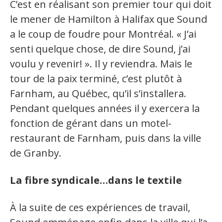
Jeux et outils terminolinguistiques
C’est en réalisant son premier tour qui doit
le mener de Hamilton à Halifax que Sound
Intégration linguistique
a le coup de foudre pour Montréal. « J’ai
senti quelque chose, de dire Sound, j’ai
Cours de français
voulu y revenir! ». Il y reviendra. Mais le
Témoignages
tour de la paix terminé, c’est plutôt à
Farnham, au Québec, qu’il s’installera.
Espace militant
Pendant quelques années il y exercera la
fonction de gérant dans un motel-
Matériel à télécharger
restaurant de Farnham, puis dans la ville
Nos campagnes
de Granby.
La fibre syndicale…dans le textile
À la suite de ces expériences de travail,