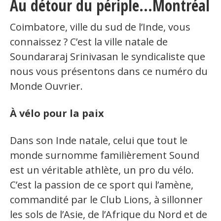
Au détour du périple...Montréal
Organismes de la langue française
Coimbatore, ville du sud de l’Inde, vous
Organismes de la langue française
connaissez ? C’est la ville natale de
Soundararaj Srinivasan le syndicaliste que
Publications
nous vous présentons dans ce numéro du
Francophonie internationale
Monde Ouvrier.
Expressions et jeux de lettres
À vélo pour la paix
Vidéos
Revue de presse
Dans son Inde natale, celui que tout le
monde surnomme familièrement Sound
Langue du travail
est un véritable athlète, un pro du vélo.
C’est la passion de ce sport qui l’amène,
Francisation de l'Administration
commandité par le Club Lions, à sillonner
Recueil de bonnes pratiques
les sols de l’Asie, de l’Afrique du Nord et de