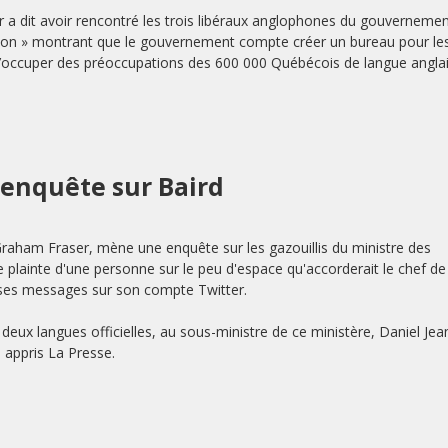
a dit avoir rencontré les trois libéraux anglophones du gouverneme
dication » montrant que le gouvernement compte créer un bureau pour le
’occuper des préoccupations des 600 000 Québécois de langue anglai
r enquête sur Baird
Graham Fraser, mène une enquête sur les gazouillis du ministre des
e plainte d'une personne sur le peu d'espace qu'accorderait le chef de
 ses messages sur son compte Twitter.
s deux langues officielles, au sous-ministre de ce ministère, Daniel Jea
a appris La Presse.