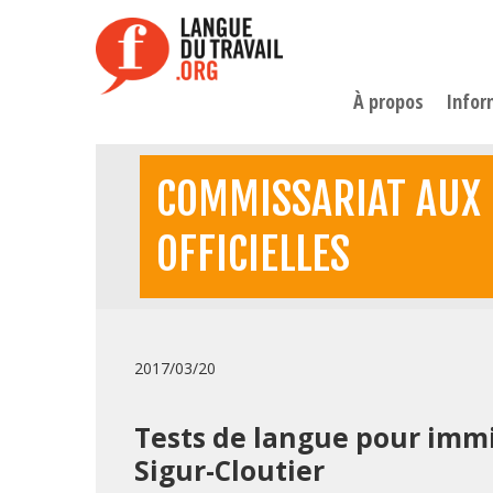
Aller
au
contenu
principal
À propos
Infor
COMMISSARIAT AUX
OFFICIELLES
2017/03/20
Tests de langue pour immig
Sigur-Cloutier