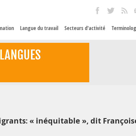
mation
Langue du travail
Secteurs d'activité
Terminolog
 LANGUES
rants: « inéquitable », dit François