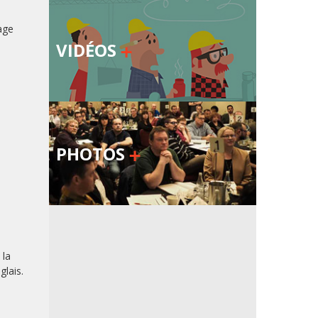
age
VIDÉOS
PHOTOS
 la
glais.